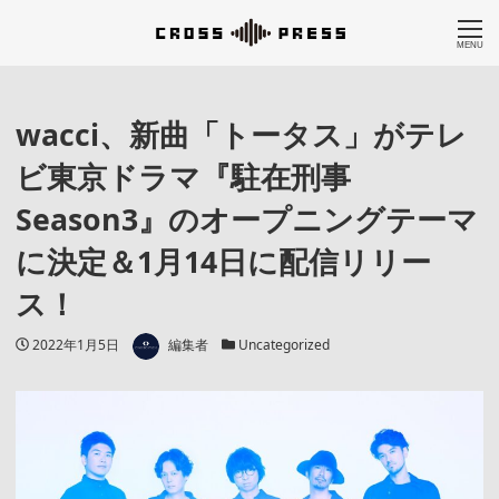
MENU
wacci、新曲「トータス」がテレ
ビ東京ドラマ『駐在刑事
Season3』のオープニングテーマ
に決定＆1月14日に配信リリー
ス！
著者
投稿日
カテゴリー
2022年1月5日
編集者
Uncategorized