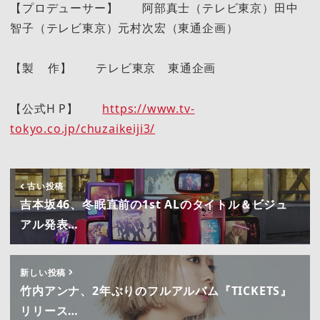
【プロデューサー】 阿部真士（テレビ東京）田中
智子（テレビ東京）元村次宏（東通企画）
【製 作】 テレビ東京 東通企画
【公式H P】
https://www.tv-
tokyo.co.jp/chuzaikeiji3/
古い投稿
吉本坂46、冬眠直前の1st ALのタイトル＆ビジュ
アル発表…
新しい投稿
竹内アンナ、2年ぶりのフルアルバム『TICKETS』
リリース…