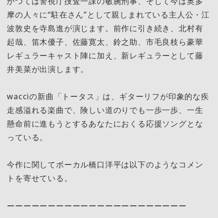
かつては警視庁捜査一課の敏腕刑事、そして今は奥多
摩の人々に“駐在さん”として親しまれている主人公・江
波敦史を寺島進が演じます。前作に引き続き、北村有
起哉、笛木優子、佐藤寛太、鈴之助、市毛良枝ら豪華
レギュラーキャスト陣に加え、新レギュラーとして藤
井美菜が出演します。
wacciの新曲「トータス」は、ギターリフが印象的な疾
走感溢れる楽曲で、険しい道のりでも一歩一歩、一生
懸命前に進もうとするあなたにおくる応援ソングとな
っている。
今作に関してボーカル橋口洋平は以下のようなコメン
トを寄せている。
ーーーーーーーーーーーーーーーーーーーーーー