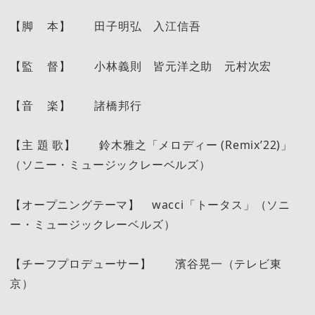
【脚 本】 田子明弘 入江信吾
【監 督】 小林義則 皆元洋之助 元村次宏
【音 楽】 諸橋邦行
【主 題 歌】 鈴木雅之「メロディー (Remix’22)」
（ソニー・ミュージックレーベルズ）
【オープニングテーマ】 wacci「トータス」（ソニ
ー・ミュージックレーベルズ）
【チーフプロデューサー】 濱谷晃一（テレビ東
京）