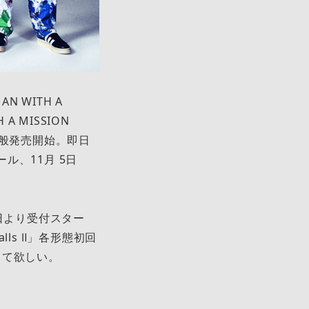
N WITH A
 MISSION
日から一般発売開始。即日
ル、11月 5日
本日より受付スター
alls Ⅱ」各形態初回
して欲しい。