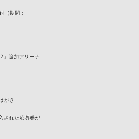
付（期間：
r 2022」追加アリーナ
募はがき
盤に封入された応募券が