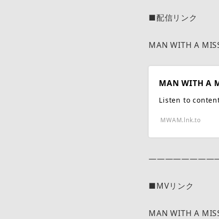
■配信リンク
MAN WITH A MI
MAN WITH A 
Listen to conte
MWAM.lnk.to
————————
■MVリンク
MAN WITH A MIS