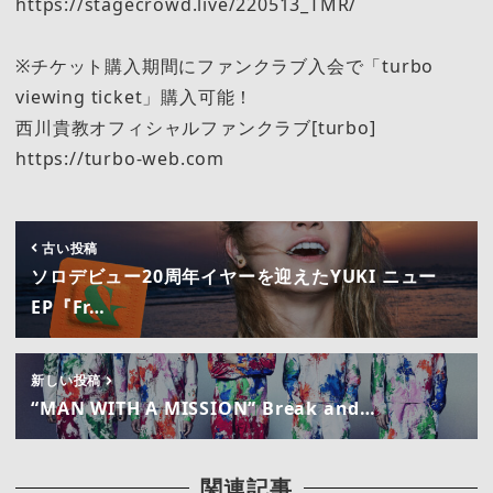
https://stagecrowd.live/220513_TMR/
※チケット購入期間にファンクラブ入会で「turbo
viewing ticket」購入可能！
西川貴教オフィシャルファンクラブ[turbo]
https://turbo-web.com
古い投稿
ソロデビュー20周年イヤーを迎えたYUKI ニュー
EP『Fr…
新しい投稿
“MAN WITH A MISSION” Break and…
関連記事