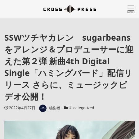
MENU
SSWツチヤカレン sugarbeans
をアレンジ＆プロデューサーに迎
えた第２弾 新曲4th Digital
Single「ハミングバード」配信リ
リース さらに、ミュージックビ
デオ公開！
著者
投稿日
カテゴリー
2022年4月27日
編集者
Uncategorized