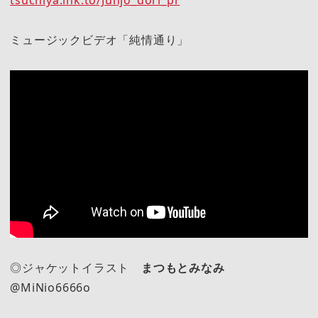
tsuchiya.lnk.to/Junjo_dori_pr
ミュージックビデオ「純情通り」
◎ジャケットイラスト
まつもとみなみ
@MiNio6666o