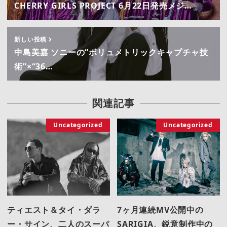
CHERRY GIRLS PROJECT 6月22日発売メジ…
新しい投稿
中島美嘉 ソニーの“ボリュメトリックキャプチャ技
術”×“36…
関連記事
Uncategorized
Uncategorized
ティエスト＆タイ・ダラ
7ヶ月連続MV公開中の
ー・サイン、二人のスーパ
SARIGIA、鋭意制作中の