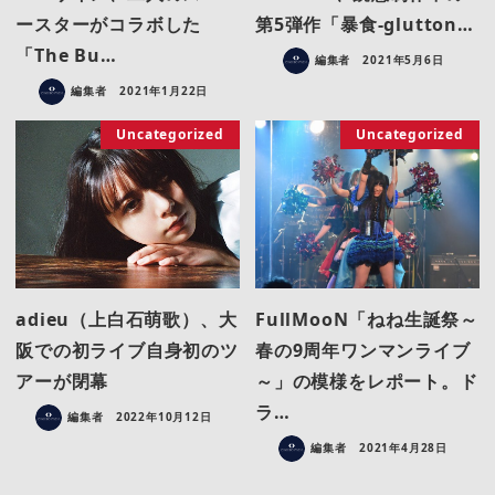
ースターがコラボした
第5弾作「暴食-glutton…
「The Bu…
編集者
2021年5月6日
編集者
2021年1月22日
Uncategorized
Uncategorized
adieu（上白石萌歌）、大
FullMooN「ねね生誕祭～
阪での初ライブ自身初のツ
春の9周年ワンマンライブ
アーが閉幕
～」の模様をレポート。ド
ラ…
編集者
2022年10月12日
編集者
2021年4月28日