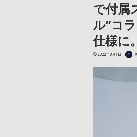
で付属
ル“コ
仕様に
著者
投稿日
2022年3月1日