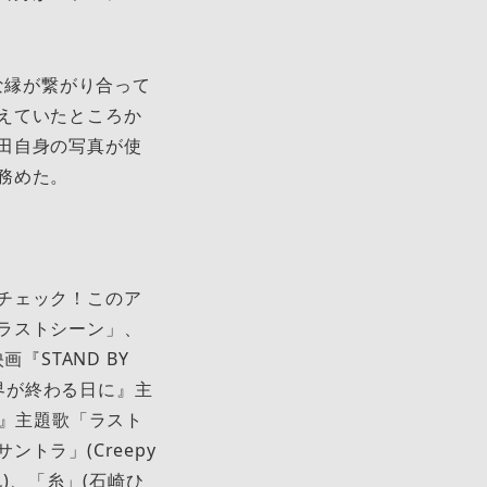
な縁が繋がり合って
えていたところか
田自身の写真が使
務めた。
チェック！このア
ラストシーン」、
『STAND BY
世界が終わる日に』主
ー』主題歌「ラスト
トラ」(Creepy
倫也)、「糸」(石崎ひ