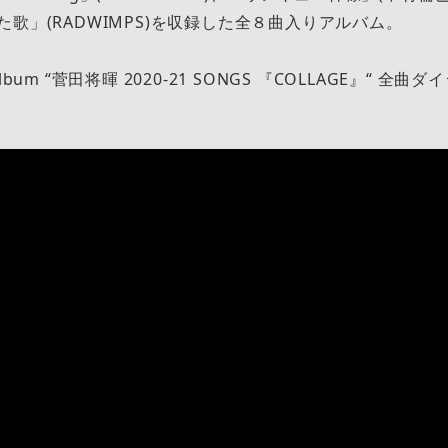
た歌」(RADWIMPS)を収録した全８曲入りアルバム。
lbum “菅田将暉 2020-21 SONGS 『COLLAGE』“ 全