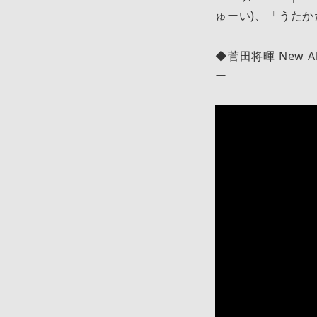
ゅーい)、「うたか
◆菅田将暉 New A
ー