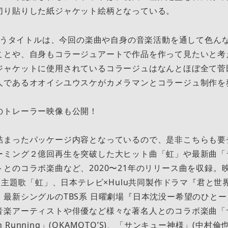
切り貼りした紙ジャケット絵柄となっている。
というタイトルは、今回の楽曲や自身の音楽活動を通して色ん
ことや、自身もコラージュアートで作品を作って見たいと考
ジャケットに使用されているコラージュはなんとほぼ全て菅
人であるオオイシユウスケがカメラマンとコラージュ制作を
のトレーラー映像も公開！
詰まったパッケージ内容となっているので、是非こちらも要
ーミング２億回再生を突破した大ヒット曲「虹」や最新曲「
とのコラボ楽曲など、2020〜21年のリリース曲を収録。映画
2』主題歌「虹」、日本テレビ×Hulu共同製作ドラマ『君と
、最新シングルのTBS系 日曜劇場『日本沈没ー希望のひと
楽アーティストや俳優など様々な著名人とのコラボ楽曲「サン
 On Running」(OKAMOTO’S)、「サンキュー神様」(中村