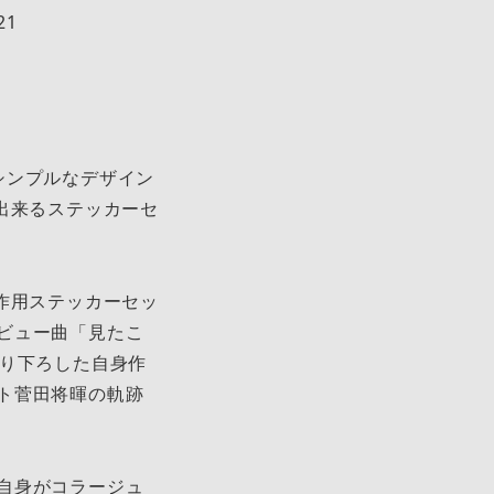
21
シンプルなデザイン
出来るステッカーセ
作用ステッカーセッ
て、デビュー曲「見たこ
撮り下ろした自身作
ト菅田将暉の軌跡
自身がコラージュ