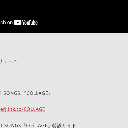
)リリース
1 SONGS 『COLLAGE』
/erj.lnk.to/COLLAGE
21 SONGS『COLLAGE』特設サイト