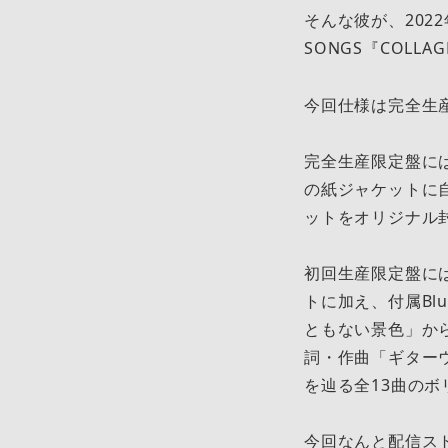
そんな彼が、2022年
SONGS『COLL
今回仕様は完全生
完全生産限定盤に
の紙ジャケットに
ットをオリジナル
初回生産限定盤に
トに加え、付属Blu-
ともない景色」か
詞・作曲「ギター
を辿る全13曲の
今回なんと配信ス