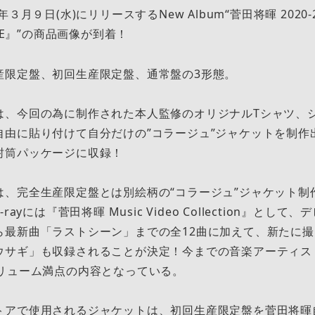
３月９日(水)にリリースするNew Album“菅田将暉 2020-
AGE』”の商品画像が到着！
産限定盤、初回生産限定盤、通常盤の3形態。
は、今回の為に制作された本人監修のオリジナルTシャツ、
自由に貼り付けて自分だけの”コラージュ”ジャケットを制作
封筒パッケージに収録！
は、完全生産限定盤とは別絵柄の“コラージュ”ジャケット制
rayには『菅田将暉 Music Video Collection』とし
ら最新曲「ラストシーン」までの全12曲に加えて、新たに
ウサギ」も収録されることが決定！今までの音楽アーティス
ボリューム満点の内容となっている。
トアで使用されるジャケットは、初回生産限定盤を菅田将暉