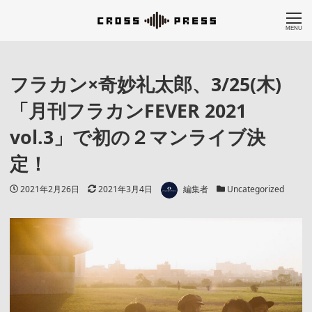
MENU
フラカン×奇妙礼太郎、3/25(木)
「月刊フラカンFEVER 2021
vol.3」で初の２マンライブ決
定！
著者
投稿日
更新日
カテゴリー
2021年2月26日
2021年3月4日
編集者
Uncategorized