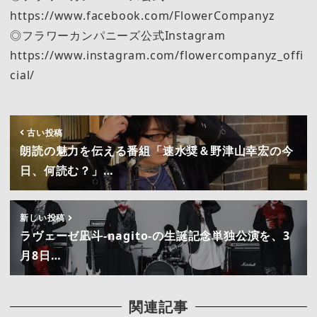
https://www.facebook.com/FlowerCompanyz
◎フラワーカンパニーズ公式Instagram
https://www.instagram.com/flowercompanyz_offi
cial/
古い投稿
朗読の魅力を伝える番組「速水奨＆野津山幸宏の今
日、何読む？」…
新しい投稿
ラヴェーゼ凪斗-nagito-の生誕記念単独公演を、3
月8日…
関連記事