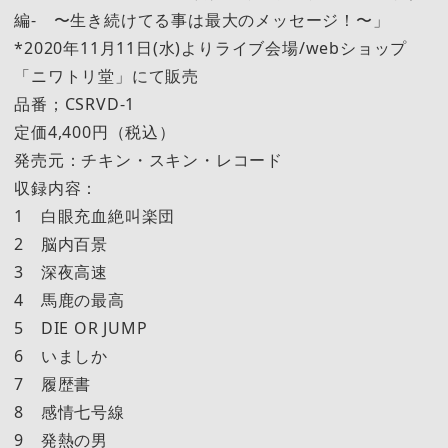
編- 〜生き続けてる事は最大のメッセージ！〜」
*2020年11月11日(水)よりライブ会場/webショップ
「ニワトリ堂」にて販売
品番；CSRVD-1
定価4,400円（税込）
発売元：チキン・スキン・レコード
収録内容：
1 白眼充血絶叫楽団
2 脳内百景
3 深夜高速
4 馬鹿の最高
5 DIE OR JUMP
6 いましか
7 履歴書
8 感情七号線
9 発熱の男