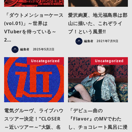
「ダウトメンショーケース
愛沢絢夏、地元福島県は郡
(vol.01)」～世界は
山に描いた、これぞライ
VTuberを待っている～
ブ！という風景!!
2…
編集者
2021年7月9日
編集者
2025年5月2日
Uncategorized
Uncategorized
電気グルーヴ、ライブハウ
「デビュ―曲の
スツアー決定！“CLOSER
『Flavor』のMVでわた
～近いツアー～”大阪、名
し、チョコレート風呂に浸