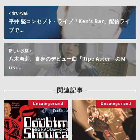
古い投稿
平井 堅コンセプト・ライブ「Ken’s Bar」配信ライ
ブで…
新しい投稿
八木海莉、自身のデビュー曲「Ripe Aster」のＭ
usi…
関連記事
Uncategorized
Uncategorized