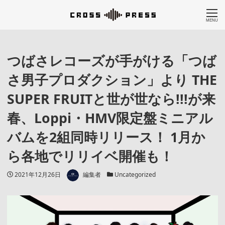
MENU
つばさレコーズが手がける「つば
さ男子プロダクション」より THE
SUPER FRUITと世が世なら!!!が来
春、Loppi・HMV限定盤ミニアル
バムを2組同時リリース！ 1月か
ら各地でリリイベ開催も！
著者
投稿日
カテゴリー
2021年12月26日
編集者
Uncategorized