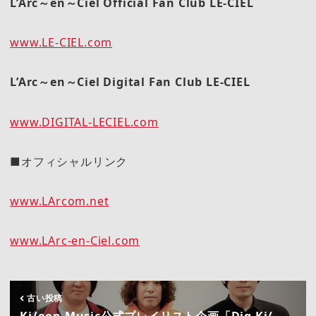
L
’Arc～en～Ciel Official Fan Club LE-CIEL
www.LE-CIEL.com
L
’Arc～en～Ciel Digital Fan Club LE-CIEL
www.DIGITAL-LECIEL.com
■オフィシャルリンク
www.LArcom.net
www.LArc-en-Ciel.com
古い投稿