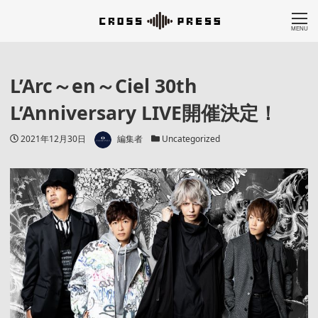
MENU
L’Arc～en～Ciel 30th
L’Anniversary LIVE開催決定！
著者
投稿日
カテゴリー
2021年12月30日
編集者
Uncategorized