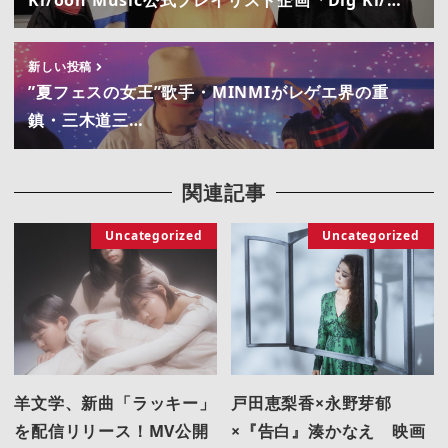
Ki/oon Music公式プレイリスト企画「Dig Ki/…
新しい投稿
”夏フェスの女王”歌手・MINMIがレゲエ界の重
鎮・三木道三…
関連記事
Uncategorized
Uncategorized
羊文学、新曲「ラッキー」
戸田恵梨香×永野芽郁
を配信リリース！MV公開
×『告白』湊かなえ 映画