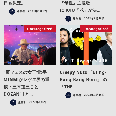
日も決定。
『母性』主題歌
に JUJU「花」が決…
編集者
2021年3月17日
編集者
2022年8月18日
Uncategorized
Uncategorized
”夏フェスの女王”歌手・
Creepy Nuts 「Bling‐
MINMIがレゲエ界の重
Bang‐Bang‐Born」 の
鎮・三木道三こと
「THE…
DOZAN11と…
編集者
2024年3月15日
編集者
2022年1月2日