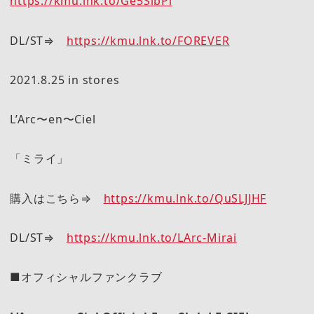
https://kmu.lnk.to/Ge5SibPl
DL/ST⇒
https://kmu.lnk.to/FOREVER
2021.8.25 in stores
L’Arc〜en〜Ciel
「ミライ」
購入はこちら⇒
https://kmu.lnk.to/QuSLJJHF
DL/ST⇒
https://kmu.lnk.to/LArc-Mirai
■オフィシャルファンクラブ