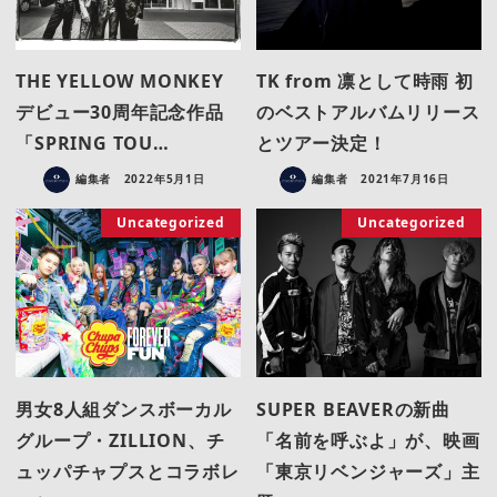
THE YELLOW MONKEY
TK from 凛として時雨 初
デビュー30周年記念作品
のベストアルバムリリース
「SPRING TOU…
とツアー決定！
編集者
2022年5月1日
編集者
2021年7月16日
Uncategorized
Uncategorized
男女8人組ダンスボーカル
SUPER BEAVERの新曲
グループ・ZILLION、チ
「名前を呼ぶよ」が、映画
ュッパチャプスとコラボレ
「東京リベンジャーズ」主