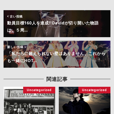
古い投稿
動員目標160人を達成!!Davidが切り開いた物語
は、５周…
新しい投稿
「私たちに超えられない壁はありません。これから
も一緒にHOT…
関連記事
Uncategorized
Uncategorized