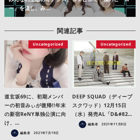
ー」を流し、み…
関連記事
Uncategorized
Uncategorized
道玄坂69に、初期メンバ
DEEP SQUAD（ディープ
ーの初音みぃが復帰!!年末
スクワッド）12月15日
の新宿ReNY単独公演に向
（水）発売AL「D&#82…
け、…
編集者
2021年11月8日
編集者
2021年7月19日