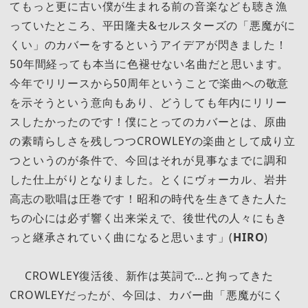
てもっと更に古い僕が生まれる前の音楽なども聴き漁
っていたところ、平田隆夫&セルスターズの「悪魔がに
くい」のカバーをするというアイデアが閃きました！
50年間経っても本当に色褪せない名曲だと思います。
今年でリリースから50周年ということで楽曲への敬意
を示そうという意向もあり、どうしても年内にリリー
スしたかったのです！僕にとってのカバーとは、原曲
の素晴らしさを残しつつCROWLEYの楽曲として成り立
つというのが条件で、今回はそれが見事なまでに調和
した仕上がりとなりました。とくにヴォーカル、岩井
高志の歌唱は圧巻です！昭和の時代を生きてきた人た
ちの心には必ず響く出来栄えで、後世代の人々にもき
っと継承されていく曲になると思います」(
HIRO
)
CROWLEY復活後、新作は英詞で…と拘ってきた
CROWLEYだったが、今回は、カバー曲「悪魔がにく