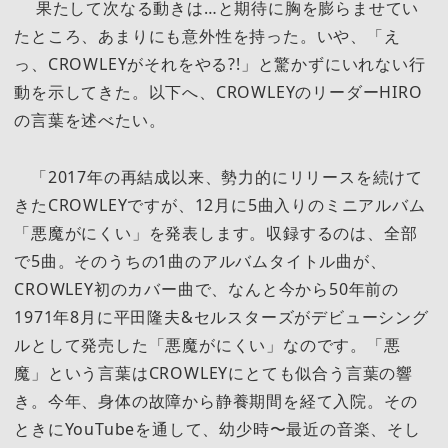
果たして次なる動きは…と期待に胸を膨らませてい
たところ、あまりにも意外性を持った。いや、「え
っ、CROWLEYがそれをやる?!」と驚かずにいれない行
動を示してきた。以下へ、CROWLEYのリーダーHIRO
の言葉を述べたい。
「2017年の再結成以来、勢力的にリリースを続けて
きたCROWLEYですが、12月に5曲入りのミニアルバム
「悪魔がにくい」を発表します。収録するのは、全部
で5曲。そのうちの1曲のアルバムタイトル曲が、
CROWLEY初のカバー曲で、なんと今から50年前の
1971年8月に平田隆夫&セルスターズがデビューシング
ルとして発売した「悪魔がにくい」なのです。「悪
魔」という言葉はCROWLEYにとても似合う言葉の響
き。今年、身体の故障から静養期間を経て入院。その
ときにYouTubeを通して、幼少時〜最近の音楽、そし