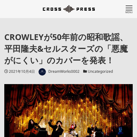
MENU
CROWLEYが50年前の昭和歌謡、
平田隆夫&セルスターズの「悪魔
がにくい」のカバーを発表！
著者
投稿日
カテゴリー
2021年10月4日
DreamWorks0002
Uncategorized