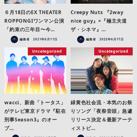
６月18日のEX THEATER
Creepy Nuts 『2way
ROPPONGIワンマン公演
nice guy』×『極主夫道
「約束の三年目〜今…
ザ・シネマ』…
編集者
2021年6月11日
編集者
2022年6月17日
Uncategorized
Uncategorized
wacci、新曲「トータス」
緑黄色社会流・本気のお祭
がテレビ東京ドラマ『駐在
りソング「夜祭音頭」急遽
刑事Season3』のオー
リリース決定＆最新アーテ
プ…
ィストビ…