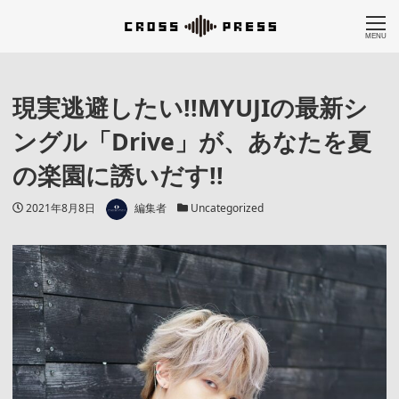
MENU
現実逃避したい!!MYUJIの最新シ
ングル「Drive」が、あなたを夏
の楽園に誘いだす!!
著者
投稿日
カテゴリー
2021年8月8日
編集者
Uncategorized