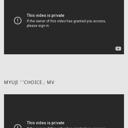
MYUJI「’CHOICE」MV