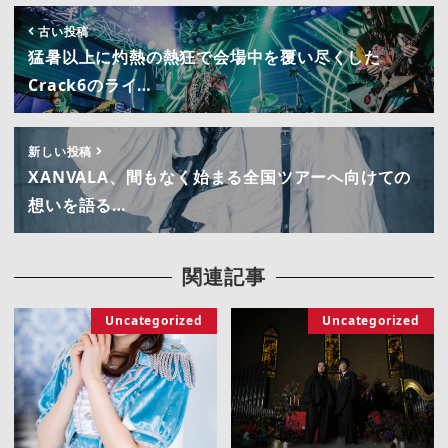
古い投稿
猛暑以上に灼熱の熱狂で会場中を覆い尽くした
Crack6のライ…
新しい投稿
XANVALA、間もなく始まる全国ツアーへ向けての
想いを語る…
関連記事
Uncategorized
Uncategorized