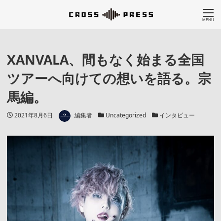
MENU
XANVALA、間もなく始まる全国
ツアーへ向けての想いを語る。宗
馬編。
著者
投稿日
カテゴリー
カテゴリー
2021年8月6日
編集者
Uncategorized
インタビュー