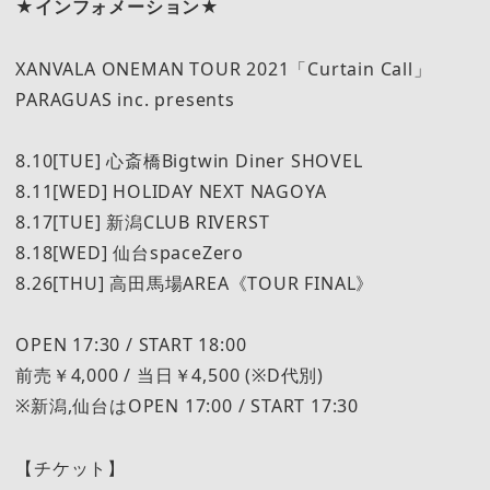
★インフォメーション★
XANVALA ONEMAN TOUR 2021「Curtain Call」
PARAGUAS inc. presents
8.10[TUE] 心斎橋Bigtwin Diner SHOVEL
8.11[WED] HOLIDAY NEXT NAGOYA
8.17[TUE] 新潟CLUB RIVERST
8.18[WED] 仙台spaceZero
8.26[THU] 高田馬場AREA《TOUR FINAL》
OPEN 17:30 / START 18:00
前売￥4,000 / 当日￥4,500 (※D代別)
※新潟,仙台はOPEN 17:00 / START 17:30
【チケット】