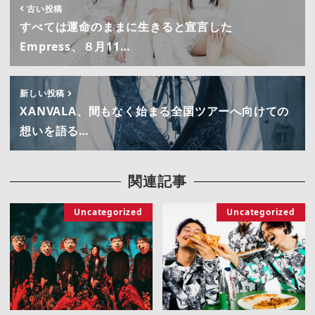
古い投稿
すべては運命のままに生きると宣言した
Empress、８月11…
新しい投稿
XANVALA、間もなく始まる全国ツアーへ向けての
想いを語る…
関連記事
Uncategorized
Uncategorized