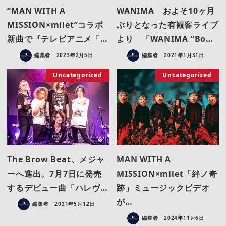
“MAN WITH A
WANIMA およそ10ヶ月
MISSION×milet”コラボ
ぶりとなった有観客ライブ
新曲で『テレビアニメ「…
より 「WANIMA “Bo…
編集者
2023年2月5日
編集者
2021年1月31日
Uncategorized
Uncategorized
The Brow Beat、メジャ
MAN WITH A
ーへ進出。7月7日に発売
MISSION×milet「絆ノ奇
するデビュー曲「ハレヴ…
跡」ミュージックビデオ
が…
編集者
2021年5月12日
編集者
2024年11月6日