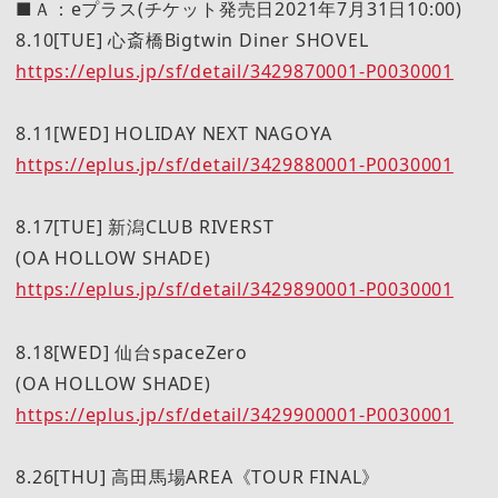
■Ａ：eプラス(チケット発売日2021年7月31日10:00)
8.10[TUE] 心斎橋Bigtwin Diner SHOVEL
https://eplus.jp/sf/detail/3429870001-P0030001
8.11[WED] HOLIDAY NEXT NAGOYA
https://eplus.jp/sf/detail/3429880001-P0030001
8.17[TUE] 新潟CLUB RIVERST
(OA HOLLOW SHADE)
https://eplus.jp/sf/detail/3429890001-P0030001
8.18[WED] 仙台spaceZero
(OA HOLLOW SHADE)
https://eplus.jp/sf/detail/3429900001-P0030001
8.26[THU] 高田馬場AREA《TOUR FINAL》