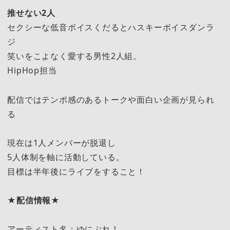
推せない2人
セクシーな低音ボイスくだるとハスキーボイスダンラ
ジ
笑いをこよなく愛する男性2人組。
HipHop担当
配信ではテンポ感のあるトークや面白い企画が見られ
る
現在は1人メンバーが脱退し
5人体制を軸に活動している。
目標は半年後にライブをすること！
★配信情報★
アーティスト名：ゆにぷれ！