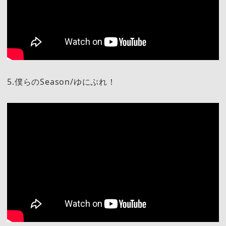
5.僕らのSeason/ゆにぷれ！