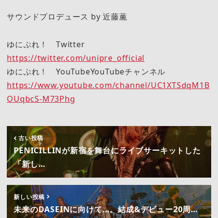
サウンドプロデュース by 近藤薫
ゆにぷれ！ Twitter
https://twitter.com/unipre_official
ゆにぷれ！ YouTubeYouTubeチャンネル
https://www.youtube.com/channel/UC1XTSdqM1B
OUqbcS-M73Phg
古い投稿
PENICILLINが新宿を舞台にライブサーキットした
「新し…
新しい投稿
未来のDASEINに向けて…。結成&デビュー20周…