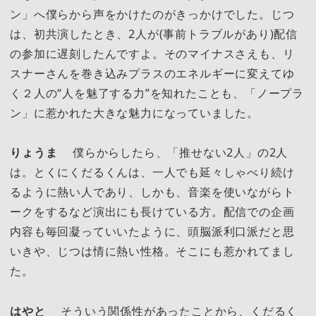
ン」へ僕らから声をかけたのがきっかけでした。じつ
は、初共演したとき、2人が(事前トラブルがあり)配信
の参加に遅刻したんですよ。そのマイナスさえも、リ
スナーさんを巻き込みプラスのエネルギーに変えてゆ
く２人の“人を魅了する力”を知れたことも、「ノープラ
ン」に惹かれた大きな魅力になっていました。
りょうま
僕らからしたら、「推せない2人」の2人
は。とくにくだるくんは、一人でも延々しゃべり続け
るように熱い人であり、しかも、音楽を使いながらト
ークをするなど演出にも長けている方。配信での企画
内容も毎回凝っていいたように、頭脳派利口派だと思
いきや、じつは情に熱い性格。そこにも惹かれてまし
た。
はやと
そういう関係性があったことから、くだるく