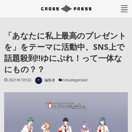
MENU
「あなたに私上最高のプレゼント
を」をテーマに活動中、SNS上で
話題殺到!!ゆにぷれ！って一体な
にもの？？
著者
投稿日
カテゴリー
2021年7月5日
編集者
Uncategorized