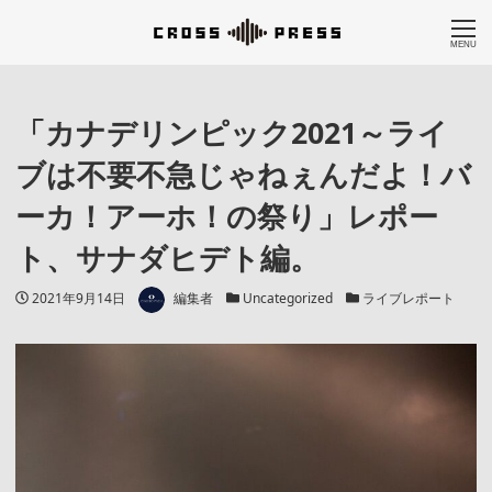
MENU
「カナデリンピック2021～ライ
ブは不要不急じゃねぇんだよ！バ
ーカ！アーホ！の祭り」レポー
ト、サナダヒデト編。
著者
投稿日
カテゴリー
カテゴリー
2021年9月14日
編集者
Uncategorized
ライブレポート