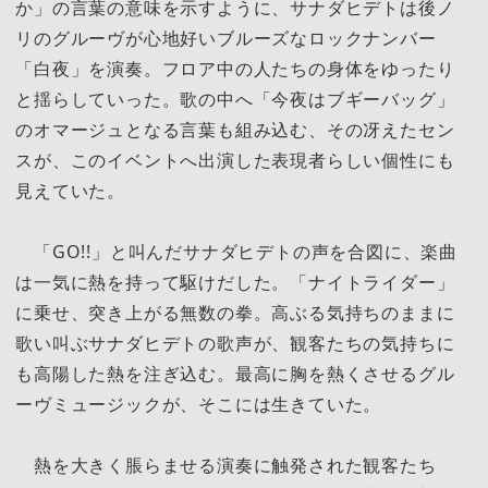
か」の言葉の意味を示すように、サナダヒデトは後ノ
リのグルーヴが心地好いブルーズなロックナンバー
「白夜」を演奏。フロア中の人たちの身体をゆったり
と揺らしていった。歌の中へ「今夜はブギーバッグ」
のオマージュとなる言葉も組み込む、その冴えたセン
スが、このイベントへ出演した表現者らしい個性にも
見えていた。
「GO!!」と叫んだサナダヒデトの声を合図に、楽曲
は一気に熱を持って駆けだした。「ナイトライダー」
に乗せ、突き上がる無数の拳。高ぶる気持ちのままに
歌い叫ぶサナダヒデトの歌声が、観客たちの気持ちに
も高陽した熱を注ぎ込む。最高に胸を熱くさせるグル
ーヴミュージックが、そこには生きていた。
熱を大きく脹らませる演奏に触発された観客たち