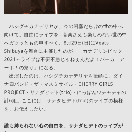
ハシグチカナデリヤが、今の閉塞だらけの世の中へ
向けて。自由にライブを…音楽さえも楽しめない世の中
へガツッともの申すべく、8月29日(日)にVeats
Shibuyaを舞台に主催したのが、「カナデリンピック
2021～ライブは不要不急じゃねぇんだよ！バーカ！ア
ーホ！の祭り」になる。
出演したのは、ハシグチカナデリヤを筆頭に、ダイ
ナ四バンド・ザ・マスミサイル・CHERRY GIRLS
PROJECT・サナダヒデト(trio)・にっぽんワチャチャの
計6組。ここには、サナダヒデト(trio)のライブの模様
を、お伝えしたい。
誰も縛られない心の自由を、サナダヒデトのライブが