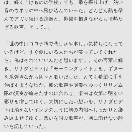
は、続く「けものの学校」でも、拳を振り上げ、熱い
音のウネリの中へ飛び込んでいった。どんどん熱を孕
んでアガり続ける演奏と、抑揚を抱きながらも情熱た
ぎる歌声。そして…。
「世の中はコロナ禍で悲しさや淋しい気持ちになって
いるけど、すぐ側にいる人たちが笑っていてくれた
ら。俺はそれでいいんだと思います」。その言葉に続
き、サナダヒデトは「モーニングライト」を、ギター
を爪弾きながら朗々と歌いだした。とても希望に手を
伸ばすような歌だ。彼の歌声や演奏へゆっくりリズム
隊の演奏が絡みだすのに合わせ、楽曲は次第に明るい
彩りを増してゆく。大切にしたい想いを、サナダヒデ
トは消えないインクのように胸の内側へしっかりと染
み込ませてゆく。想いを叫ぶ歌声が、胸に消せない願
いを記していった。