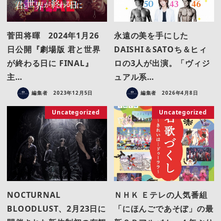
菅田将暉 2024年1月26
永遠の美を手にした
日公開『劇場版 君と世界
DAISHI＆SATOち＆ヒィ
が終わる日に FINAL』
ロの3人が出演。「ヴィジ
主…
ュアル系…
編集者
2023年12月5日
編集者
2026年4月8日
Uncategorized
Uncategorized
NOCTURNAL
ＮＨＫ Ｅテレの人気番組
BLOODLUST、2月23日に
「にほんごであそぼ」の最