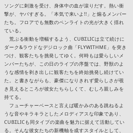
ソングに刺激を受け、身体中の血が滾りだす。熱い衝
撃が、ヤバすぎる。「本気で来いよ!!」と煽るメンバー
たち。フロアでも無数のペンライトの光が大きく揺れ
ている。
荒ぶる衝動を増幅するよう、CUBΣLICは立て続けに
ダーク&ラウドなデジロック曲「FLYWITHME」を突き
つけ、観客たちを挑発してゆく。何時もは愛らしいメ
ンバーたちが、この日のライブの序盤では、野獣のよ
うな感情を剥き出しに観客たちを終始挑発し続けてい
た。と書きながらも、豪傑になりきれず愛らしさが覗
き見えるところが彼女たちらしくて、むしろ親しみを
持てる。
フューチャーベースと言えば暖かみのある跳ねるよ
うな音やキラキラとしたメロディアスな印象であり、
CUBΣLICも同タイプの楽曲を魅力に据えて活動してい
る。そんな彼女たちの新機軸を成すスタイルとして、