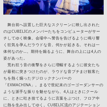
舞台前へ設置した巨大なスクリーンに映し出された
のはCUBΣLICのメンバーたちをコンピューターがサー
チしてゆく映像。会場中へ警告を告げるように鳴り響
く狂気を孕んだラウドな音。何かが起きる。それは一
体何なのか…。期待を煽るように、舞台の上には4人の
姿があった。
荒れ狂う音の衝撃をさらに増幅するように彼女たち
が最初に突きつけたのが、ラウドな音ブチまけ観客た
ちを熱く煽ったデジロックナンバーの
「EXMACHINA」。まるで世紀末のゴーゴーダンサーの
ような派手な振りを魅せながら、4人はときにクール
に、ときに吐き捨てるように言葉をぶつけ、フロア中
に熱を生み出してゆく。CUBΣLIC流のアジテーション