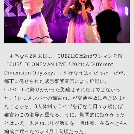
本当なら2月末日に、CUBΣLICは2ndワンマン公演
「CUBΣLIC ONEMAN LIVE『2021: A Different
Dimension Odyssey』」を行なうはずだった。だが、
都下に発せられた緊急事態宣言により延期に。
CUBΣLICに降りかかった災難はそれだけではなかっ
た。1月にメンバーの猫宮ねこが交通事故に巻き込まれ
たことから、3人体制でライブを行なう日々が続けば、
猫宮ねこの復帰と重なるように、期間的に短かかった
とはいえ、兎月ねむりが活動を一時休養。在るべき4人
編成に戻ったのが 4月上旬頃だった。