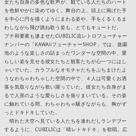
女たち自身の多色な歌声が、観ている人たちのハート
を色鮮やかに染めてゆく。舞台の上、頭上に掲げた手
を中心に円を描くようにまわる姿や、手をくるくるま
わしながら飛び跳ね歌う姿も、とてもキュートだ。
プチ和要素も滲ませたCUBΣLIC流レトロフューチャー
ナンバーの「KAWAiiフューチャーSHOP」では、遊園
地のような楽しさの詰まったワンダーな空間の中、愛
らしい姿を見せる彼女たちと観客たちが心一つにはし
ゃいでいた。カラフルなオモチャたちをぶちまけたよ
うなわちゃわちゃした空間の中で、４人は可愛くお洒
落を気取りながら歌い躍っていた。彼女たち自身がま
るで人形のような愛らしさを振りまいている。その姿
に触れている間、わちゃわちゃ騒ぎながらも、胸がず
っとドキドキしていた。
晴れた大空へ見ている人たちを連れだしランデブー
するように、CUBΣLICは「晴レトキドキ」を歌唱。広