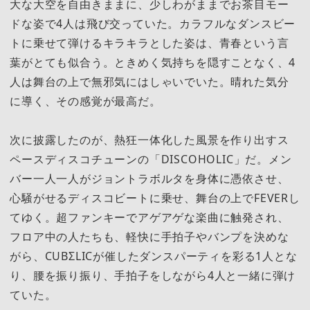
大な大空を自由きままに、少しわがままでお茶目モー
ドな姿で4人は飛び交っていた。カラフルなダンスビー
トに乗せて弾けるキラキラとした姿は、青春という言
葉がとても似合う。ときめく気持ちを隠すことなく、4
人は舞台の上で無邪気にはしゃいでいた。晴れた気分
に導く、その感覚が最高だ。
次に披露したのが、熱狂一体化した風景を作り出すス
ペースディスコチューンの「DISCOHOLIC」だ。メン
バー一人一人がジョントラボルタを身体に憑依させ、
心騒がせるディスコビートに乗せ、舞台の上でFEVERし
てゆく。超ファンキーでアゲアゲな楽曲に触発され、
フロア中の人たちも、軽快に手拍子やバンプを決めな
がら、CUBΣLICが催したダンスパーティを彩る1人とな
り、腰を振り振り、手拍子をしながら4人と一緒に弾け
ていた。