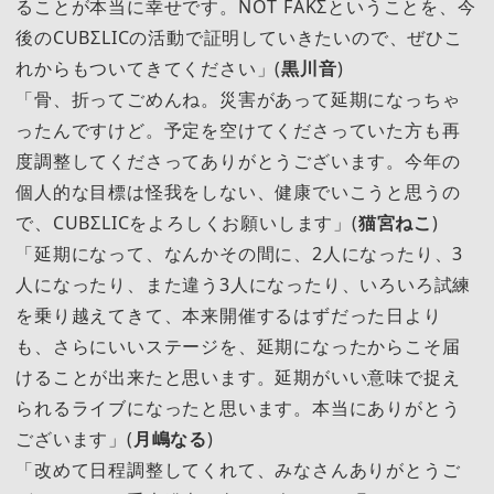
ることが本当に幸せです。NOT FAKΣということを、今
後のCUBΣLICの活動で証明していきたいので、ぜひこ
れからもついてきてください」(
黒川音
)
「骨、折ってごめんね。災害があって延期になっちゃ
ったんですけど。予定を空けてくださっていた方も再
度調整してくださってありがとうございます。今年の
個人的な目標は怪我をしない、健康でいこうと思うの
で、CUBΣLICをよろしくお願いします」(
猫宮ねこ
)
「延期になって、なんかその間に、2人になったり、3
人になったり、また違う3人になったり、いろいろ試練
を乗り越えてきて、本来開催するはずだった日より
も、さらにいいステージを、延期になったからこそ届
けることが出来たと思います。延期がいい意味で捉え
られるライブになったと思います。本当にありがとう
ございます」(
月嶋なる
)
「改めて日程調整してくれて、みなさんありがとうご