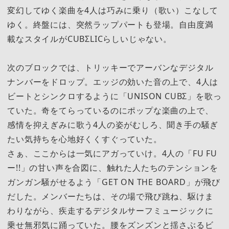
変幻してゆく楽曲を4人は巧みに乗り（歌い）こなして
ゆく。終盤には、突然ラップパートも登場。自由度満
載なスタイルがCUBΣLICらしいじゃない。
次のブロックでは、トリッキーでアーバンなデジタル
ナンバーをドロップ。エッジの効いた音の上で、4人は
ビートとシンクロするように「UNISON CUBΣ」を歌っ
ていた。奇をてらっているのにポップな楽曲の上で、
感情を抑えぎみに歌う4人の姿がむしろ、聞き手の騒ぎ
たい気持ちを心地好くくすぐっていた。
さぁ、ここからは一気にアガっていけ。4人の「FU FU
ー!!」の甘い声を合図に、触れた人たちのテンションを
ガンガン騒がせるよう「GET ON THE BOARD」が飛び
だした。メンバーたちは、その場で飛び跳ね、駆けま
わりながら、疾走するデジタルサーフミュージックに
乗せ無邪気に踊っていた。腰をズンズンと揺さぶるビ