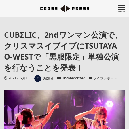
MENU
CUBΣLIC、2ndワンマン公演で、
クリスマスイブイブにTSUTAYA
O-WESTで「黒服限定」単独公演
を行なうことを発表！
著者
投稿日
カテゴリー
カテゴリー
2021年5月1日
編集者
Uncategorized
ライブレポート