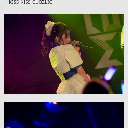
「KISS KISS CUBΣLIC」