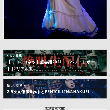
古い投稿
【ニコニコネット超会議2021・イベントレポー
ト】 リアル宝…
新しい投稿
2.5次元俳優RyujiとPENICILLINのHAKUEI…
関連記事