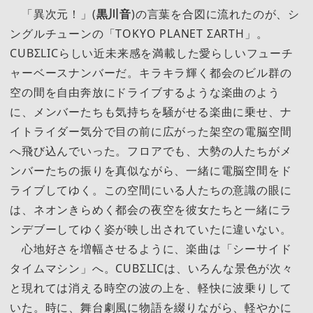
「異次元！」(
黒川音
)の言葉を合図に流れたのが、シ
ングルチューンの「TOKYO PLANET ΣARTH」。
CUBΣLICらしい近未来感を満載した愛らしいフューチ
ャーベースナンバーだ。キラキラ輝く都会のビル群の
空の間を自由奔放にドライブするような楽曲のよう
に、メンバーたちも気持ちを騒がせる楽曲に乗せ、ナ
イトライダー気分で目の前に広がった架空の電脳空間
へ飛び込んでいった。フロアでも、大勢の人たちがメ
ンバーたちの振りを真似ながら、一緒に電脳空間をド
ライブしてゆく。この空間にいる人たちの意識の眼に
は、ネオンきらめく都会の夜空を彼女たちと一緒にラ
ンデブーしてゆく姿が映し出されていたに違いない。
心地好さを増幅させるように、楽曲は「シーサイド
タイムマシン」へ。CUBΣLICは、いろんな景色が次々
と現れては消える時空の波の上を、軽快に波乗りして
いた。時に、舞台劇風に物語を綴りながら、軽やかに