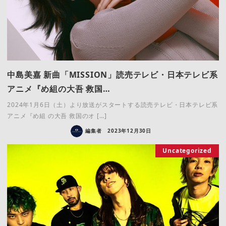
中島美嘉 新曲「MISSION」読売テレビ・日本テレビ系
アニメ『め組の大吾 救国…
2024年1月6日（土）より放送がスタートする読売テレビ・日本テレビ系
アニメ『め組 の大吾 救国のオ […]
編集者
2023年12月30日
Uncategorized