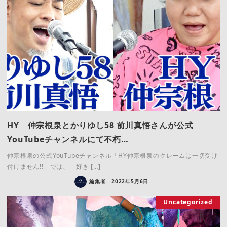
HY 仲宗根泉とかりゆし58 前川真悟さんが公式
YouTubeチャンネルにて不朽…
仲宗根泉の公式YouTubeチャンネル「HY仲宗根泉のクレームは一切受け
付けません!!」では、「好き […]
編集者
2022年5月6日
Uncategorized