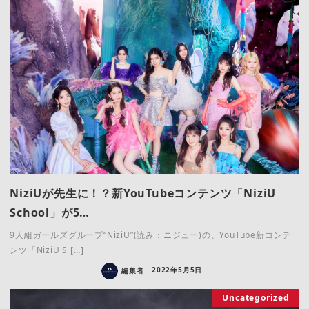
NiziUが先生に！？新YouTubeコンテンツ「NiziU
School」が5…
9人組ガールズグループ“NiziU”(読み：ニジュー)の、YouTube新コンテ
ンツ「NiziU S […]
編集者
2022年5月5日
Uncategorized