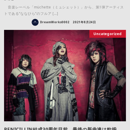
音楽レーベル「müchette（ミュシェット）」から、第1弾アーティス
トである“ななひら”のフルア […]
DreamWorks0002
2021年8月24日
Uncategorized
PENICILLIN結成30周年目前、最後の新曲達は粒揃