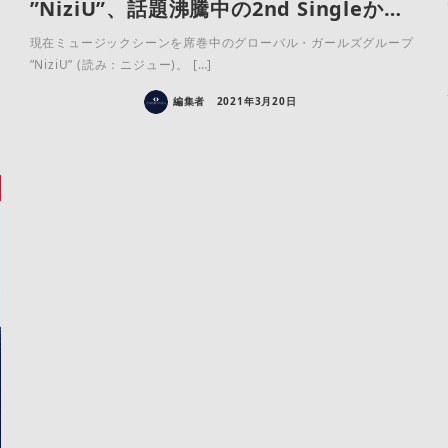
”NiziU”、話題沸騰中の2nd Singleか…
現在ミュージックシーンを席巻中のグローバル・ガールズグループ
”NiziU” (読み：ニジュー)。 […]
編集者
2021年3月20日