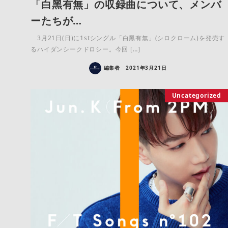
「白黑有無」の収録曲について、メンバ
ーたちが…
3月21日(日)に1stシングル「白黑有無」(シロクローム)を発売す
るハイダンシークドロシー。今回 […]
編集者
2021年3月21日
Uncategorized