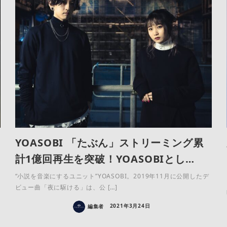
YOASOBI 「たぶん」ストリーミング累
計1億回再生を突破！YOASOBIとし…
“小説を音楽にするユニット”YOASOBI。2019年11月に公開したデ
ビュー曲「夜に駆ける」は、公 […]
編集者
2021年3月24日