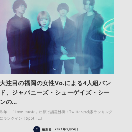
大注目の福岡の女性Vo.による4人組バン
ド、ジャパニーズ・シューゲイズ・シー
ンの…
昨年、「Love music」出演で話題沸騰！Twitterの検索ランキング
にランクイン！Spoti […]
編集者
2021年3月24日