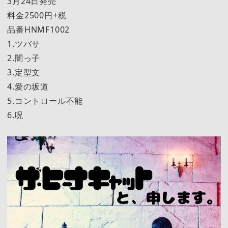
3月24日発売
料金2500円+税
品番HNMF1002
1.ツバサ
2.闇っ子
3.定型文
4.愛の坂道
5.コントロール不能
6.呪