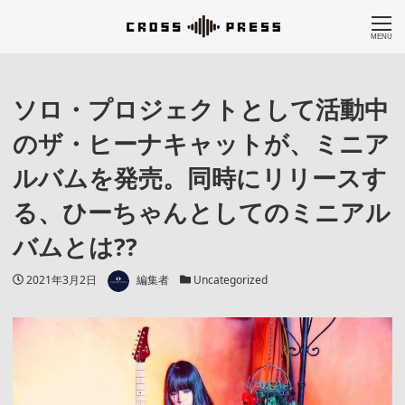
MENU
ソロ・プロジェクトとして活動中
のザ・ヒーナキャットが、ミニア
ルバムを発売。同時にリリースす
る、ひーちゃんとしてのミニアル
バムとは??
著者
投稿日
カテゴリー
2021年3月2日
編集者
Uncategorized