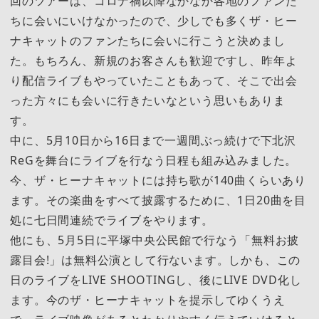
回のツアーは、コロナ禍以降なかなか各地のファンた
ちに会いにいけなかったので、少しでも多くザ・ヒー
ナキャットのファンたちに会いに行こうと決めまし
た。もちろん、新規のお客さんも歓迎ですし、昨年よ
り配信ライブもやっていたこともあって、そこで出会
った方々にも会いに行きたいなという思いもありま
す。
中に、5月10日から16日まで一週間ぶっ続けで下北沢
ReGを舞台にライブを行なう日程も組み込みました。
今、ザ・ヒーナキャットには持ち歌が140曲くらいあり
ます。その楽曲をすべて披露するために、1日20曲を目
処に七日間連続でライブをやります。
他にも、5月5日に平塚中央公民館で行なう「無料お披
露目会!」は無料公演として行ないます。しかも、この
日のライブをLIVE SHOOTINGし、後にLIVE DVD化し
ます。今のザ・ヒーナキャットを提示してゆくうえ