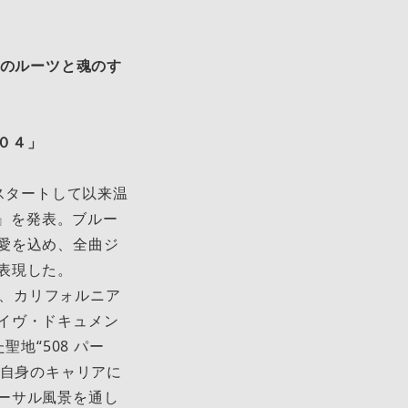
⼰のルーツと魂のす
０４」
スタートして以来温
n）』を発表。ブルー
愛を込め、全曲ジ
表現した。
ス、カリフォルニア
イヴ・ドキュメン
地“508 パー
、⾃⾝のキャリアに
ーサル⾵景を通し