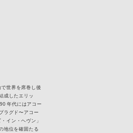
動で世界を席巻し後
結成したエリッ
0 年代にはアコー
プラグド〜アコー
ズ・イン・ヘヴン」
の地位を確固たる