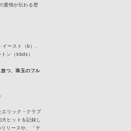
の愛情が伝わる歴
・イースト（b）、
トン（kbds）
に放つ、珠⽟のフル
」
たエリック・クラプ
的⼤ヒットを記録し
のリリースや、「テ