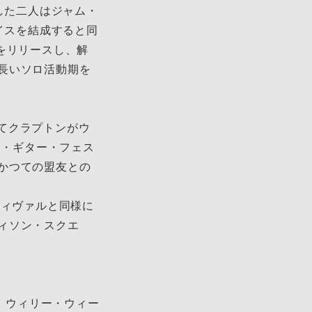
した⼆⼈はジャム・
イスを結成すると同
』をリリースし、解
⻑いソロ活動期を
にてクラプトンがウ
ド・ギター・フェス
かつての盟友との
スティヴァルと同様に
ィソン・スクエ
s）、ウィリー・ウィー