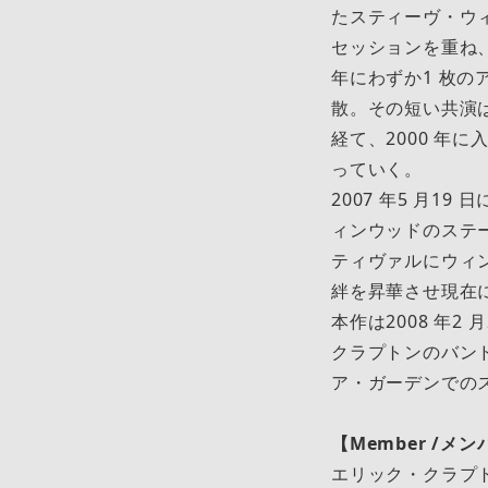
たスティーヴ・ウィ
セッションを重ね、
年にわずか1 枚の
散。その短い共演
経て、2000 年
っていく。
2007 年5 ⽉
ィンウッドのステー
ティヴァルにウィ
絆を昇華させ現在
本作は2008 年
クラプトンのバン
ア・ガーデンでの
【Member /メ
エリック・クラプトン