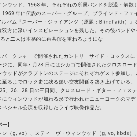
ンウッド。1968 年、それぞれの所属バンドを脱退・解散
1969 年に伝説のスーパー・グループ、ブラインド・フェ
アルバム『スーパー・ジャイアンツ（原題：BlindFaith）
は双⽅に深いインスピレーションを残した。その後バンドや
に⼊ると⼆⼈は本格的に再共演を重ねるようにな
19 ⽇にバークシャーで開催されたカントリーサイド・ロックス
ジに、同年7 ⽉28 ⽇にはシカゴで開催されたクロスロー
ンウッドがクラプトンのステージにそれぞれゲスト参加し、
に⾄るまでロック史に残る熱い交友関係を築き上げている。
2 ⽉25、26、28 ⽇の三⽇間、クロスロード・ギター・フェ
ドにウィンウッドが加わる形で⾏われたニューヨークのマデ
スペシャル公演を収録したライヴ映像作品だ。
ンバー】
（g, vo）、スティーヴ・ウィンウッド（g, vo, kbd