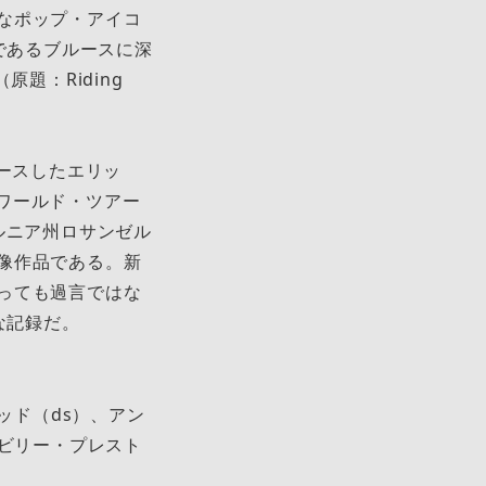
なポップ・アイコ
であるブルースに深
題：Riding
リースしたエリッ
なワールド・ツアー
フォルニア州ロサンゼル
像作品である。新
っても過⾔ではな
な記録だ。
ッド（ds）、アン
、ビリー・プレスト