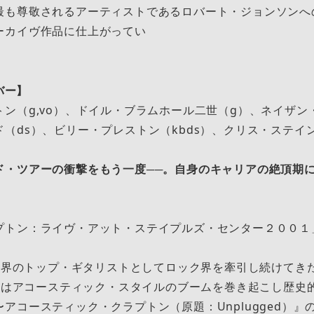
最も尊敬されるアーティストであるロバート・ジョンソンへ
ーカイヴ作品に仕上がってい
ンバー】
ン（g,vo）、ドイル・ブラムホール⼆世（g）、ネイザン
（ds）、ビリー・プレストン（kbds）、クリス・ステイン
ド・ツアーの衝撃をもう⼀度──。⾃⾝のキャリアの絶頂期
プトン：ライヴ・アット・ステイプルズ・センター２００１
、世界のトップ・ギタリストとしてロック界を牽引し続けてき
代にはアコースティック・スタイルのブームを巻き起こし歴史
アコースティック・クラプトン（原題：Unplugged）』