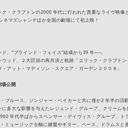
ク・クラプトンの2000 年代に⾏われた貴重なライヴ映像
 シネマズシャンテほか全国の劇場にて初上映！
ド、“ブラインド・フェイス”結成から39 年──。
ンウッド、２⼤巨頭の再共演と軌跡「エリック・クラプトン
ヴ・アット・マディソン・スクエア・ガーデン２００８」
）劇場公開
ック・ブルース、ジンジャー・ベイカーと共に僅か2 年半の活
ンに多⼤な影響を与えたレジェンド・グループ、クリームを
960 年代半ばからスペンサー・デイヴィス・グループ、ト
ウル・ミュージックを軸に鍵盤やギター、ベース、ドラムスと