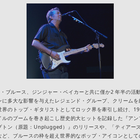
ック・ブルース、ジンジャー・ベイカーと共に僅か2 年半の活
ンに多⼤な影響を与えたレジェンド・グループ、クリームを
界のトップ・ギタリストとしてロック界を牽引し続け、199
イルのブームを巻き起こし歴史的⼤ヒットを記録した『アン
トン（原題：Unplugged）』のリリースや、「ティアー
など、ブルースの枠を超え世界的なポップ・アイコンとして