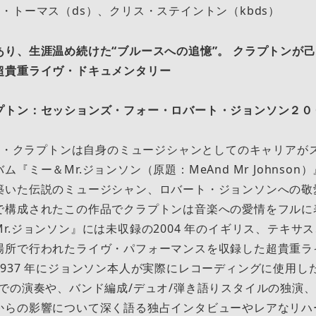
・トーマス（ds）、クリス・ステイントン（kbds）
あり、⽣涯温め続けた“ブルースへの追憶”。 クラプトンが
超貴重ライヴ・ドキュメンタリー
プトン：セッションズ・フォー・ロバート・ジョンソン２０
ック・クラプトンは⾃⾝のミュージシャンとしてのキャリアが
『ミー＆Mr.ジョンソン（原題：MeAnd Mr Johnso
築いた伝説のミュージシャン、ロバート・ジョンソンへの敬
で構成されたこの作品でクラプトンは⾳楽への愛情をフルに
r.ジョンソン』には未収録の2004 年のイギリス、テキサ
場所で⾏われたライヴ・パフォーマンスを収録した超貴重ラ
937 年にジョンソン本⼈が実際にレコーディングに使⽤した聖
”での演奏や、バンド編成/デュオ/弾き語りスタイルの独演
からの影響について深く語る独占インタビューやレアなリハ