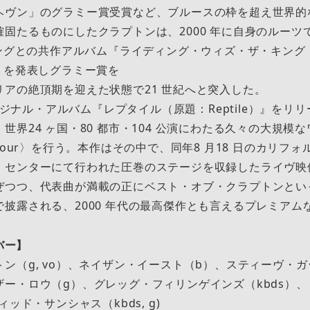
ヘヴン」のグラミー賞受賞など、ブルースの枠を超え世界的
固たるものにしたクラプトンは、2000 年に⾃⾝のルーツ
キングとの共作アルバム『ライディング・ウィズ・ザ・キング（原
ng）』を発表しグラミー賞を
リアの絶頂期を迎えた状態で21 世紀へと突⼊した。
オリジナル・アルバム『レプタイル（原題：Reptile）』をリ
世界24 ヶ国・80 都市・104 公演にわたる久々の⼤規模
orld Tour〉を⾏う。本作はその中で、同年8 ⽉18 ⽇のカリ
・センターにて⾏われた圧巻のステージを収録したライヴ映
ぜつつ、代表曲が満載の正にベスト・オブ・クラプトンとい
披露される、2000 年代の最⾼傑作とも⾔えるプレミアム
ンバー】
ン（g, vo）、ネイザン・イースト（b）、スティーヴ・ガ
ザー・ロウ（g）、グレッグ・フィリンゲインズ（kbds）
ィッド・サンシャス（kbds, g)