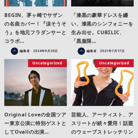
BEGIN、茅ヶ崎でサザン
「漆黒の豪華ドレスを纏
の名曲カバー！『涙そうそ
い、漆黒のシンフォニーを
う』を地元フラダンサーと
生み出せ。CUBΣLIC、
コラボ…
「黒服限…
編集者
2024年9月30日
編集者
2021年7月17日
Uncategorized
Uncategorized
Original Loveの全国ツア
芸能人、アーティスト、ア
ー東京公演に特別ゲストと
スリートが続々愛用！話題
してOvallの出演…
のウェーブストレッチリン