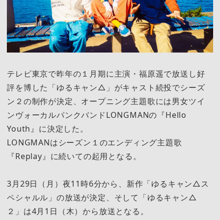
テレビ東京で昨年の１月期に主演・福原遥で放送し好
評を博した「ゆるキャン△」がキャスト続投でシーズ
ン２の制作が決定、オープニング主題歌には男女ツイ
ンヴォーカルパンクバンドLONGMANの『Hello
Youth』に決定した。
LONGMANはシーズン１のエンディング主題歌
『Replay』に続いての起用となる。
3月29日（月）夜11時6分から、新作「ゆるキャン△ス
ペシャルル」の放送が決定、そして「ゆるキャン△
２」は4月1日（木）から放送となる。