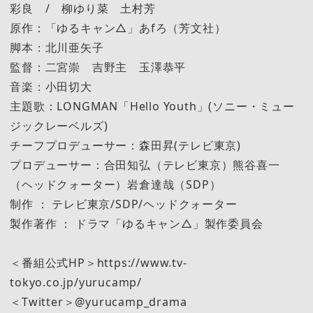
彩良 / 柳ゆり菜 土村芳
原作：「ゆるキャン△」あfろ（芳文社）
脚本：北川亜矢子
監督：二宮崇 吉野主 玉澤恭平
音楽：小田切大
主題歌：LONGMAN「Hello Youth」(ソニー・ミュー
ジックレーベルズ)
チーフプロデューサー：森田昇(テレビ東京)
プロデューサー：合田知弘（テレビ東京）熊谷喜一
（ヘッドクォーター）岩倉達哉（SDP）
制作 ： テレビ東京/SDP/ヘッドクォーター
製作著作 ： ドラマ「ゆるキャン△」製作委員会
＜番組公式HP＞https://www.tv-
tokyo.co.jp/yurucamp/
＜Twitter＞@yurucamp_drama