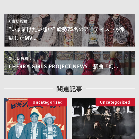
古い投稿
“いま届けたい想い” 総勢75名のアーティストが集
結したMV…
新しい投稿
CHERRY GIRLS PROJECT NEWS 新曲「幻…
関連記事
Uncategorized
Uncategorized