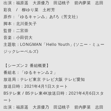
出演：福原遥 大原優乃 田辺桃子 箭内夢菜 志田
彩良 / 柳ゆり菜 土村芳
原作：「ゆるキャン△」あfろ（芳文社）
脚本：北川亜矢子
監督：二宮崇
音楽：小田切大
主題歌：LONGMAN「Hello Youth」(ソニー・ミュー
ジックレーベルズ)
【シーズン２ 番組概要】
番組名：「ゆるキャン△２」
放送局：テレビ東京 テレビ大阪 テレビ愛知
放送日時：2021年4月1日スタート
BSテレ東 / BSテレ東4K放送日時：2021年4月6日スタ
ート
出演：福原遥 大原優乃 田辺桃子 箭内夢菜 志田