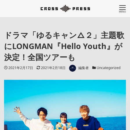
MENU
ドラマ「ゆるキャン△２」主題歌
にLONGMAN『Hello Youth』が
決定！全国ツアーも
著者
投稿日
更新日
カテゴリー
2021年2月17日
2021年2月18日
編集者
Uncategorized