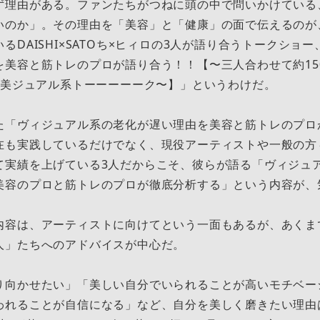
ず理由がある。ファンたちがつねに頭の中で問いかけている
いのか」。その理由を「美容」と「健康」の面で伝えるのが
るDAISHI×SATOち×ヒィロの3人が語り合うトークショ
美容と筋トレのプロが語り合う！！【〜三人合わせて約150歳
ロの美ジュアル系トーーーーーク〜】」というわけだ。
た「ヴィジュアル系の老化が遅い理由を美容と筋トレのプロ
在も実践しているだけでなく、現役アーティストや一般の方
て実績を上げている3人だからこそ、彼らが語る「ヴィジュ
美容のプロと筋トレのプロが徹底分析する」という内容が、
内容は、アーティストに向けてという一面もあるが、あくま
人」たちへのアドバイスが中心だ。
向かせたい」「美しい自分でいられることが高いモチベー
われることが自信になる」など、自分を美しく磨きたい理由