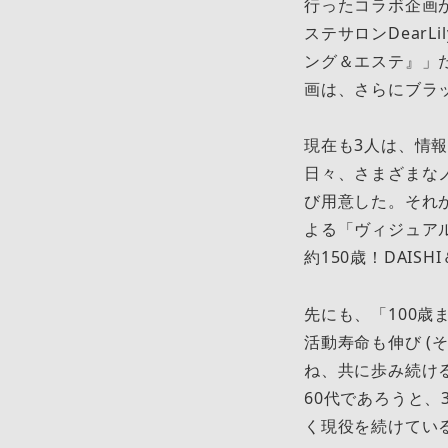
行ったコラボ企画が
ステサロンDear
ング＆エステ』」
画は、さらにブラ
現在も3人は、情
日々、さまざまな
び用意した。それが
よる「ヴィジュア
約150歳！DAI
先にも、「100
活動寿命も伸び 
ね、共に歩み続け
60代であろうと
く現役を続けてい