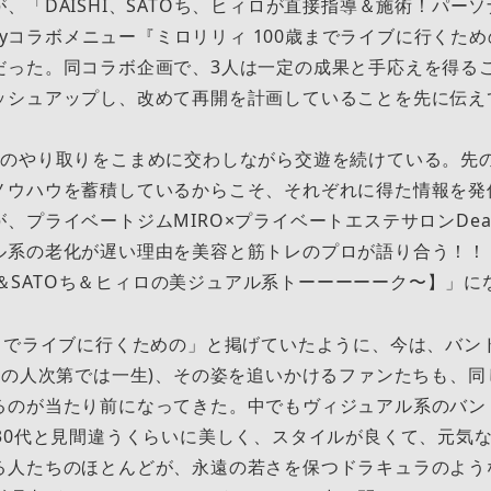
、「DAISHI、SATOち、ヒィロが直接指導＆施術！パーソ
Lilyコラボメニュー『ミロリリィ 100歳までライブに行くた
だった。同コラボ企画で、3人は一定の成果と手応えを得る
ッシュアップし、改めて再開を計画していることを先に伝え
報のやり取りをこまめに交わしながら交遊を続けている。先
ノウハウを蓄積しているからこそ、それぞれに得た情報を発
、プライベートジムMIRO×プライベートエステサロンDear
ル系の老化が遅い理由を美容と筋トレのプロが語り合う！！
SHI＆SATOち＆ヒィロの美ジュアル系トーーーーーク〜】」に
歳までライブに行くための」と掲げていたように、今は、バン
(その人次第では一生)、その姿を追いかけるファンたちも、
るのが当たり前になってきた。中でもヴィジュアル系のバン
、30代と見間違うくらいに美しく、スタイルが良くて、元気
る人たちのほとんどが、永遠の若さを保つドラキュラのよう