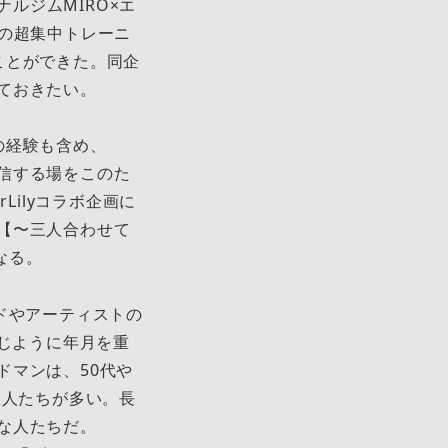
ナルジムMIRO×エ
めの超集中トレーニ
ことができた。同企
ておきたい。
の経験も含め、
信する場をこのた
Lilyコラボ企画に
【〜三人合わせて
なる。
ドやアーティストの
同じように年月を重
ドマンは、50代や
な人たちが多い。長
な人たちだ。