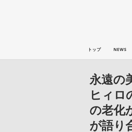
トップ
NEWS
永遠の美
ヒィロ
の老化
が語り