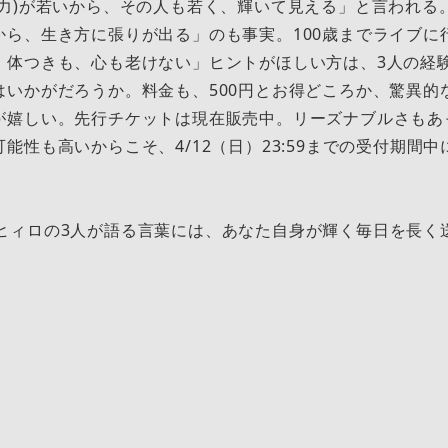
気力)が若いから、その人も若く、輝いて見える」と言われる
から、生き方に張りが出る」のも事実。100歳までライブに
、体つきも、心も老けない」ヒントがほしい方は、3人の経
はいかがだろうか。料金も、500円とお得どころか、驚異的
が嬉しい。先行チケットは現在販売中。リーズナブルさもあ
能性も高いからこそ、4/12（日）23:59までの受付期間
TOち×ヒィロの3人が語る言葉には、あなた自身が輝く毎日を長