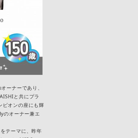
Oのオーナーであり、
ISHIと共にプラ
ンピオンの座にも輝
ilyのオーナー兼エ
」をテーマに、昨年