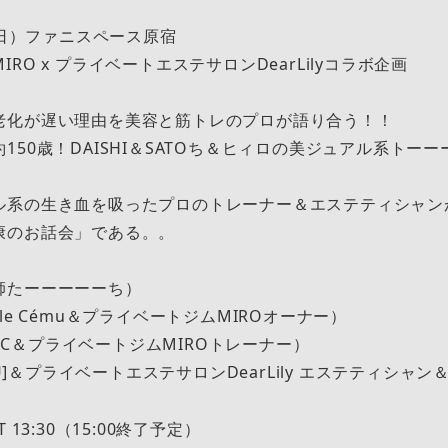
日（日）ファニスペース原宿
RO x プライベートエステサロンDearLilyコラボ企画
老化が遅い理由を美容と筋トレのプロが語り合う！！
150歳！DAISHI＆SATOち＆ヒィロの美ジュアル系トー
ル系の生き血を吸ったプロのトレーナー＆エステティシャン
康のお話会」である。。
師たーーーーーち）
cho le Cému＆プライベートジムMIROオーナー）
MUCC＆プライベートジムMIROトレーナー）
NEU]＆プライベートエステサロンDearLily エステティシャン
ART 13:30（15:00終了予定）