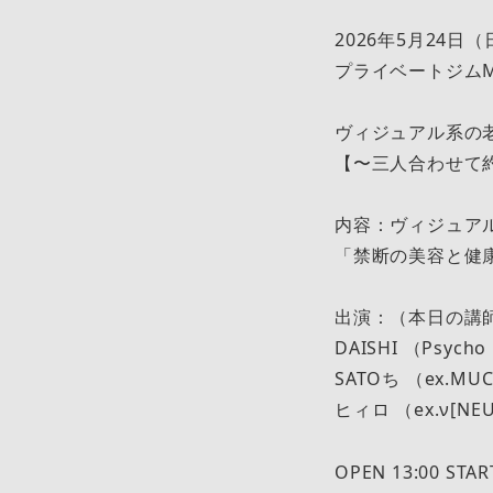
2026年5月24
プライベートジムMI
ヴィジュアル系の
【〜三人合わせて約
内容：ヴィジュア
「禁断の美容と健
出演：（本日の講
DAISHI （Psy
SATOち （ex.
ヒィロ （ex.ν[
OPEN 13:00 ST