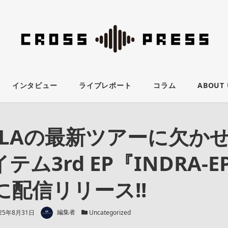
インタビュー
ライブレポート
コラム
ABOUT 
ALAの最新ツアーに欠か
テム3rd EP『INDRA-
に配信リリース!!
著者
新日
カテゴリー
25年8月31日
編集者
Uncategorized