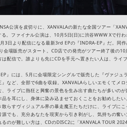
NSA公演を皮切りに、XANVALAの新たな全国ツアー「XANVAL
開幕する。ファイナル公演は、10月5日(日)に渋谷WWW Xで
3日より配信になる最新3rd EPの『INDRA-EP』だ。同
より会場販売がスタート。CD店での発売がツアー終了後の10
方は配信で。誰よりも先にCDを手元へ置きたい人は、ライ
NDRA-EP』には、5月に会場限定シングルで販売した『ヴァジ
』など、全部で6曲を収録。XANVALAらしいエモくてメ
な、ライブに熱狂と興奮の景色を生み出す曲たちが多いのが
作品を耳にし、身体に染み込ませておくことをお勧めしたい
き散らすヴィジュアル界の暴走魔王たちだけに、ライブにこ
音源でも、充分あなたを現実から引き剥がし、気持ちの奮い
が難しい方は、CDのDISC2に「XANVALA TOUR 2024-20