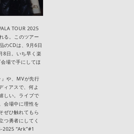
A TOUR 2025
行われる。このツアー
作品のCDは、9月6日
月8日。いち早く楽
ブ会場で手にしてほ
ュラ』や、MVが先行
ロディアスで、何よ
嬉しい。ライブで
。会場中に理性を
そぜひ触れてもら
立つ勇者にしてく
25 “Ark”#1