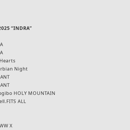
025 “INDRA”
A
A
earts
bian Night
ANT
ANT
gibo HOLY MOUNTAIN
.FITS ALL
WW X