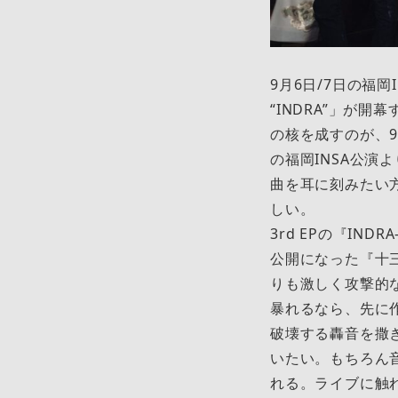
9月6日/7日の福岡I
“INDRA”」が
の核を成すのが、9月
の福岡INSA公演
曲を耳に刻みたい
しい。
3rd EPの『I
公開になった『十三
りも激しく攻撃的
暴れるなら、先に
破壊する轟音を撒
いたい。もちろん
れる。ライブに触れるの