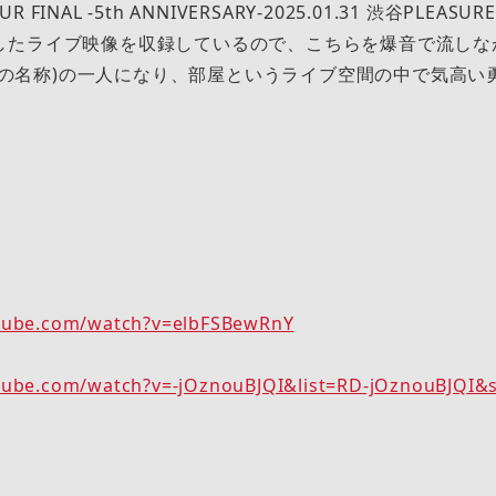
UR FINAL -5th ANNIVERSARY-2025.01.31 渋谷PLEASU
したライブ映像を収録しているので、こちらを爆音で流しな
ファンの名称)の一人になり、部屋というライブ空間の中で気高
tube.com/watch?v=elbFSBewRnY
V
tube.com/watch?v=-jOznouBJQI&list=RD-jOznouBJQI&s