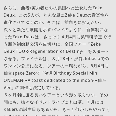
さらに、曲者/実力者たちの集団へと進化したZeke
Deux。この5人が、どんな風にZeke Deuxの音楽性を
進化させてゆくのか。そこは、前向きに捉えたい。
次々と新たな展開を示すバンドのように、新体制にな
ったZeke Deuxは、さっそく４月4日に巣鴨獅子王で行
う新体制始動公演を皮切りに、全国ツアー「Zeke
Deux TOUR-Regeneration of Destiny-」をスタート
させる。ファイナルは、８月28日・渋谷clubasiaでの
ワンマン公演になる。ツアーの一環ながら、6月4日に
仙台space Zeroで「渚月Birthday Special Mini
ONEMAN〜A toast dedicated to the moon〜仙台
Ver」の開催も決定している。
５ヶ月弱に渡る長いツアーという形を取りつつ、その
間にも、様々なイベントライブにも出演。７月には
Kakeruの誕生日もあるから、きっと何かしらやってく