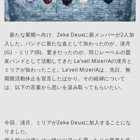
新たな展開へ向け、Zeke Deuxに新メンバーが2人加
入した。バンドに新たな血として加わったのが、渚月
(G) ・ミリア(B)。驚きだったのが、同じレーベルの盟
友バンドとして活動してきた La’veil MizeriAの渚月と
ミリアが加わったこと。La’veil MizeriAは、先日、無
期限活動休止を宣言したばかり。その経緯について
は、以下の言葉から思いを汲み取ってもらいたい。
今回、渚月、ミリアがZeke Deuxに加入することにな
りました。
個人的には彼らは一緒にツアーを周ったりと苦楽を共