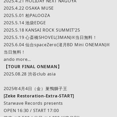
2025.4.21 HOLIDAY NEXT NAGOYA
2025.4.22 OSAKA MUSE
2025.5.01 柏PALOOZA
2025.5.14 池袋EDGE
2025.5.18 KANSAI ROCK SUMMIT’25
2025.5.19 心斎橋SHOVEL(3MAN)※当日無料！
2025.6.04 仙台spaceZero(渚月BD Mini ONEMAN)※
当日無料！
ando more…
【TOUR FINAL ONEMAN】
2025.08.28 渋谷club asia
2025年4月4日（金）巣鴨獅子王
[Zeke Restoration-Extra-START]
Starwave Records presents
OPEN 16:30 / START 17:00