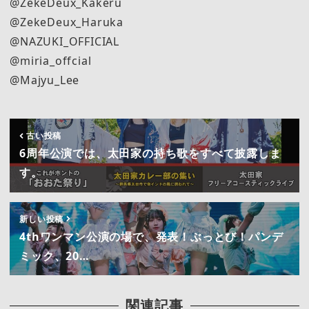
@ZekeDeux_Kakeru
@ZekeDeux_Haruka
@NAZUKI_OFFICIAL
@miria_offcial
@Majyu_Lee
古い投稿
6周年公演では、太田家の持ち歌をすべて披露しま
す。
新しい投稿
4thワンマン公演の場で、発表！ぶっとび！パンデ
ミック、20…
関連記事