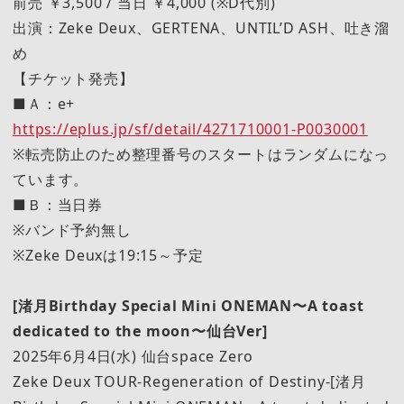
前売 ￥3,500 / 当日 ￥4,000 (※D代別)
出演：Zeke Deux、GERTENA、UNTIL’D ASH、吐き溜
め
【チケット発売】
■Ａ：e+
https://eplus.jp/sf/detail/4271710001-P0030001
※転売防止のため整理番号のスタートはランダムになっ
ています。
■Ｂ：当日券
※バンド予約無し
※Zeke Deuxは19:15～予定
[渚月Birthday Special Mini ONEMAN〜A toast
dedicated to the moon〜仙台Ver]
2025年6月4日(水) 仙台space Zero
Zeke Deux TOUR-Regeneration of Destiny-[渚月