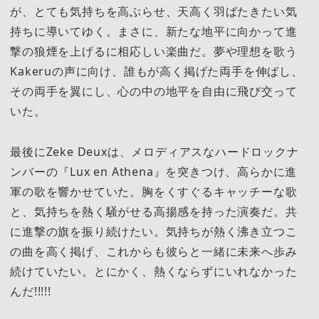
が、とても気持ちを高ぶらせ、天高く羽ばたきたい気
持ちに導いてゆく。まさに、新たな地平に向かって進
撃の狼煙を上げるに相応しい楽曲だ。夢や理想を歌う
Kakeruの声に向け、誰もが高く掲げた両手を伸ばし、
その両手を翼にし、心の中の地平を自由に飛び交って
いた。
最後にZeke Deuxは、メロディアスなハードロックナ
ンバーの『Lux en Athena』を突きつけ、高らかに進
軍の歌を響かせていた。胸をくすぐるキャッチーな歌
と、気持ちを熱く騒がせる高揚感を持った演奏だ。共
に進撃の旗を振り続けたい。気持ちが熱く沸き立つこ
の曲を高く掲げ、これからも彼らと一緒に未来へ歩み
続けていたい。とにかく、熱くならずにいれなかった
んだ!!!!!