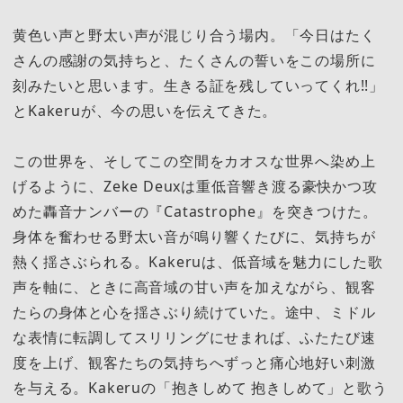
黄色い声と野太い声が混じり合う場内。「今日はたく
さんの感謝の気持ちと、たくさんの誓いをこの場所に
刻みたいと思います。生きる証を残していってくれ!!」
とKakeruが、今の思いを伝えてきた。
この世界を、そしてこの空間をカオスな世界へ染め上
げるように、Zeke Deuxは重低音響き渡る豪快かつ攻
めた轟音ナンバーの『Catastrophe』を突きつけた。
身体を奮わせる野太い音が鳴り響くたびに、気持ちが
熱く揺さぶられる。Kakeruは、低音域を魅力にした歌
声を軸に、ときに高音域の甘い声を加えながら、観客
たらの身体と心を揺さぶり続けていた。途中、ミドル
な表情に転調してスリリングにせまれば、ふたたび速
度を上げ、観客たちの気持ちへずっと痛心地好い刺激
を与える。Kakeruの「抱きしめて 抱きしめて」と歌う