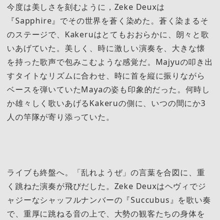
今度は美しさを刻むように，Zeke Deuxは
『Sapphire』でその世界を蒼く染めた。蒼く染まるそ
のステージで、Kakeruはとてもおおらかに、朗々と歌
いあげていた。美しく、時に激しい演奏を、大きな懐
を持った歌声で包みこむような感覚だ。Majyuの叩き出
すタイトなリズムに合わせ、時に首を縦に振りながら
ベースを弾いていたMayaの姿も印象的だった。何時し
か雄々しく歌いあげるKakeruの側に、いつの間にか3
人の竿隊が寄り添っていた。
ライブも終盤へ。「乱れようぜ」の言葉を合図に、重
く跳ねた演奏が飛びだした。Zeke Deuxはヘヴィでジ
ャジーなシャッフルナンバーの『Succubus』を歌い奏
で、重厚に跳ねる音の上で、大勢の観客たちの身体を