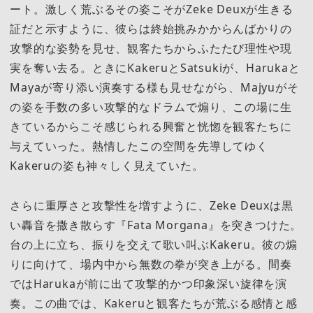
ート。激しく荒ぶるその姿こそがZeke Deuxが生きる
証だと示すように、彼らは終始挑みかからんばかりの
攻撃的な姿勢を見せ、観客たちからふたたび理性や現
実を奪い去る。ときにKakeruとSatsukiが、Harukaと
Mayaが寄り添い演奏する様も見せながら、Majyuがそ
の姿を手数の多い攻撃的なドラムで煽り、この場に生
きているからこそ感じられる興奮と恍惚を観客たちに
与えていった。熱情したこの空間を先導してゆく
Kakeruの姿も神々しく見えていた。
さらに重厚さと攻撃性を増すように、Zeke Deuxは黒
い轟音を撒き散らす『Fata Morgana』を突きつけた。
台の上に立ち、振りを交えて歌い叫ぶKakeru。彼の煽
りに向けて、場内中から無数の拳が突き上がる。間奏
ではHarukaが前に出て攻撃的かつ印象深い旋律を演
奏。この曲では、Kakeruと観客たちが荒ぶる感情と感