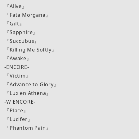
『Alive』
『Fata Morgana』
『Gift』
『Sapphire』
『Succubus』
『Killing Me Softly』
『Awake』
-ENCORE-
『Victim』
『Advance to Glory』
『Lux en Athena』
-W ENCORE-
『Place』
『Lucifer』
『Phantom Pain』