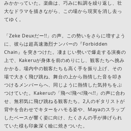
みかかっていた。楽曲は、巧みに転調を繰り返し、壮
大なドラマを描きながら、この場から現実を消し去っ
てゆく。
「Zeke Deuxだー!!」の声。この勢いをさらに増すよう
に、彼らは超高速激烈ナンバーの『Forbidden
Chain』を突きつけた。凄まじい勢いで爆走する演奏の
上で、Kakeruが身体を前のめりにし、観客たちへ挑み
かかる。場内中の観客たちも高く手を振り上げ、その
場で大きく飛び跳ね、舞台の上から熱情した音を叩き
つけるメンバーらへ、同じように熱情した気持ちをぶ
つけていた。Kakeruの「飛べ!飛べ!飛べ!!」の声に合わ
せ、無邪気に飛び跳ねる観客たち。2人のギタリストが
背中を合わせでキターをハモる姿や、Mayaのスラップ
したベースが響く姿に向け、たくさんの手が捧げられ
ていた様も印象深く瞼に焼きついた。