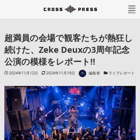
MENU
超満員の会場で観客たちが熱狂し
続けた、Zeke Deuxの3周年記念
公演の模様をレポート!!
著者
投稿日
更新日
カテゴリー
2024年11月12日
2024年11月19日
編集者
ライブレポート