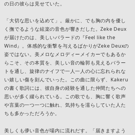
の日の彼らは見せていた。
「大切な思いを込めて」。厳かに、でも胸の内を優し
く撫でるような絃楽の音色が響きだした。Zeke Deux
が届けたのは、美しいバラードの『Feel like the
Wind』。体感的な衝撃を与えるばかりがZeke Deuxの
姿ではない。美メロなメロディーメイカーでもあるか
らこそ、その本質を、美しい音の輪郭も見えるバラー
トを通し、旋律のナイフで一人一人の心に忘れられな
い嬉しい傷を刻んでいった。この曲に限らず、Kakeru
の書く歌詞には、彼自身の経験を通した仲間たちへの
思いが多く綴られている。この歌でも、胸に響く歌声
や言葉の一つ一つに触れ、気持ちを濡らしていた人た
ちも多かっただろうか。
美しくも儚い音色が場内に流れだす。「届きますよう