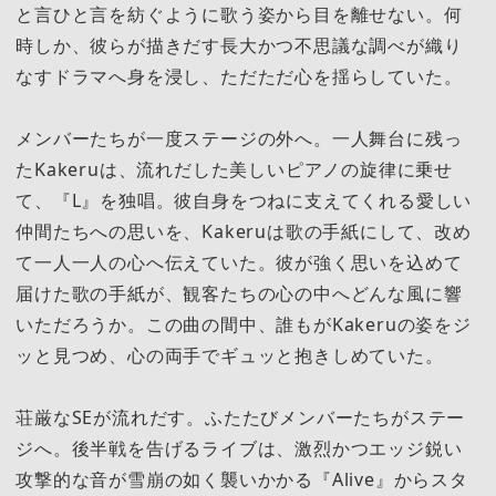
と言ひと言を紡ぐように歌う姿から目を離せない。何
時しか、彼らが描きだす長大かつ不思議な調べが織り
なすドラマへ身を浸し、ただただ心を揺らしていた。
メンバーたちが一度ステージの外へ。一人舞台に残っ
たKakeruは、流れだした美しいピアノの旋律に乗せ
て、『L』を独唱。彼自身をつねに支えてくれる愛しい
仲間たちへの思いを、Kakeruは歌の手紙にして、改め
て一人一人の心へ伝えていた。彼が強く思いを込めて
届けた歌の手紙が、観客たちの心の中へどんな風に響
いただろうか。この曲の間中、誰もがKakeruの姿をジ
ッと見つめ、心の両手でギュッと抱きしめていた。
荘厳なSEが流れだす。ふたたびメンバーたちがステー
ジへ。後半戦を告げるライブは、激烈かつエッジ鋭い
攻撃的な音が雪崩の如く襲いかかる『Alive』からスタ