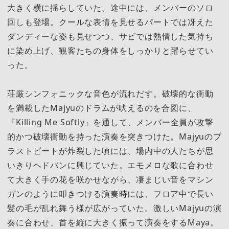
大きく横に揺らしていた。途中には、メンバーのソロ
回しも登場。クールな表情を見せるパートでは冴えた
ダンディーな姿も見せつつ、サビでは熱情した気持ち
に染め上げ、観客たちの身体をしっかりと躍らせてい
った。
荘厳シンフォニックな音色が流れだす。破壊的な衝動
を満載したMajyuのドラムが吠えるのを合図に、
『Killing Me Softly』を通して、メンバー全員が攻撃
的かつ破壊衝動を持った演奏を突きつけた。Majyuのブ
ラストビートが炸裂した頃には、場内中の人たちが思
いきりヘドバンに興じていた。エモメロな歌に合わせ
て大きく手の花を咲かせながら、凄まじい音をマシン
ガンのように叩きつける演奏時には、フロア中で長い
髪の毛が乱れ舞う様が広がっていた。激しいMajyuの演
奏に合わせ、首を縦に大きく振って演奏をするMaya。