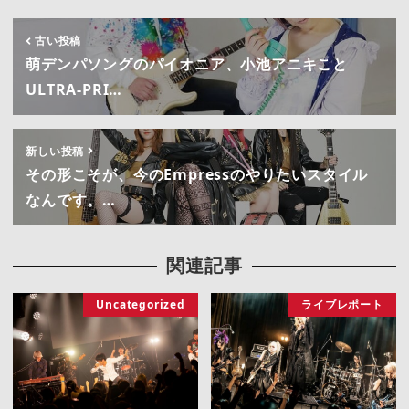
古い投稿
萌デンパソングのパイオニア、小池アニキこと
ULTRA-PRI…
新しい投稿
その形こそが、今のEmpressのやりたいスタイル
なんです。…
関連記事
Uncategorized
ライブレポート