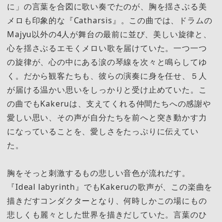
に」の言葉を合図に歌い奏でたのが、胸を揺さぶる美
メロも印象的な『Catharsis』。この曲では、ドラムの
Majyu以外の4人が舞台の最前に並び、美しい旋律と、
心を揺さぶるエモくメロい歌を届けていた。一つ一つ
の旋律が、心の中にある涙の琴線を次々と鳴らしてゆ
く。だから観客たちも、彼らの演奏に身を任せ、５人
が届ける温かい思いをしっかりと受け止めていた。こ
の曲でもKakeruは、支えてくれる仲間たちへの感謝や
愛しい思い、その声が自分たちを前へと突き動かす力
になっていることを、愛しさをたっぷりに伝えてい
た。
胸をそっと刺激するもの悲しい音色が流れだす。
『Ideal labyrinth』でもKakeruの歌声が、この楽曲を
描きだすコンダクターとなり、何時しかこの場にもの
悲しくも麗々とした世界を描きだしていた。言葉のひ