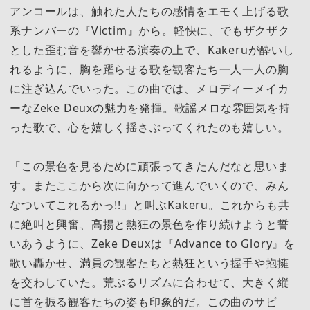
アンコールは、触れた人たちの感情をエモく上げる歌
系ナンバーの『Victim』から。軽快に、でもザクザク
とした歪む音を響かせる演奏の上で、Kakeruが酔いし
れるように、胸を躍らせる歌を観客たち一人一人の胸
に注ぎ込んでいった。この曲では、メロディーメイカ
ーなZeke Deuxの魅力を発揮。歌謡メロな雰囲気を持
った歌で、心を嬉しく揺さぶってくれたのも嬉しい。
「この景色を見るために頑張ってきたんだなと思いま
す。またここから次に向かって進んでいくので、みん
なついてこれるかっ!!」と叫ぶKakeru。これからも共
に絶叫と興奮、高揚と熱狂の景色を作り続けようと誓
いあうように、Zeke Deuxは『Advance to Glory』を
歌い轟かせ、満員の観客たちと熱狂という握手や抱擁
を交わしていた。荒ぶるリズムに合わせて、大きく縦
に首を振る観客たちの姿も印象的だ。この曲のサビ