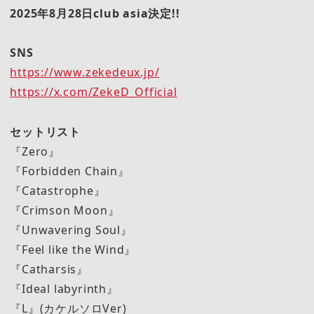
2025年8月28日club asia決定!!
SNS
https://www.zekedeux.jp/
https://x.com/ZekeD_Official
セットリスト
『Zero』
『Forbidden Chain』
『Catastrophe』
『Crimson Moon』
『Unwavering Soul』
『Feel like the Wind』
『Catharsis』
『Ideal labyrinth』
『L』(カケルソロVer)