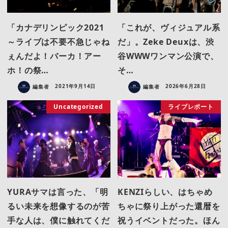
「カナデリンピック2021
「これが、ヴィジュアル系
～ライブは不要不急じゃね
だ」。Zeke Deuxは、渋
ぇんだよ！バーカ！アー
谷WWWワンマン公演で、
ホ！の祭…
そ…
編集者
2021年9月14日
編集者
2026年6月28日
Uncategorized
ライブレポート
YURAサマは言った、「明
KENZIらしい、はちゃめ
るい未来を想像するのが苦
ちゃに祭り上がった還暦を
手な人は、僕に触れてくだ
祝うイベントだった。ほん