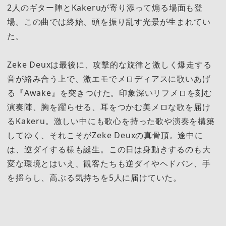
2人のギター陣とKakeruが寄り添って煽る場面も登
場。この曲では終始、頭を振り乱す光景が生まれてい
た。
Zeke Deuxは最後に、攻撃的な旋律と激しく爆走する
音が絡み合う上で、激エモでメロディアスに歌いあげ
る『Awake』を突きつけた。印象深いリフメロを刻む
演奏陣、胸を躍らせる、耳をつかむ美メロな歌を届け
るKakeru。激しい中にも歌心を持った歌や演奏を構築
してゆく、それこそがZeke Deuxの真骨頂。途中に
は、逆ダイする様も誕生。この日は身動きするのも大
変な環境とはいえ、観客たちも逆ダイやヘドバン、手
を揺らし、高ぶる気持ちを5人に届けていた。