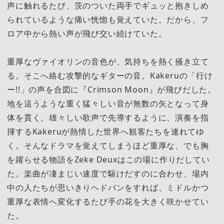
声に触れるたび、茨のついた両手でギュッと抱きしめ
られているような痛い恍惚も覚えていた。だから、フ
ロア中から熱い声が飛び交い続けていた。
重厚なヴァイオリンの音色が、気持ちを熱く掻き立て
る。そこへ絡む攻撃的なギターの音。Kakeruの「行け
ー!!」の声を合図に『Crimson Moon』が飛びだした。
地を這うような重く猛々しい音が無数の矢となって身
体を貫く。雄々しい歌声で先導するように、演奏を指
揮するKakeruが熱情した世界へ観客たちを連れてゆ
く。そんなドラマを覚えてしまうほど重厚な、でも胸
を躍らせる物語をZeke Deuxはこの場に作りだしてい
た。楽曲が凄まじい速度で駆けだすのに合わせ、場内
中の人たちが思いきりヘドバンをすれば、ミドルかつ
重厚な表情へ変化するたび手の花を大きく咲かせてい
た。