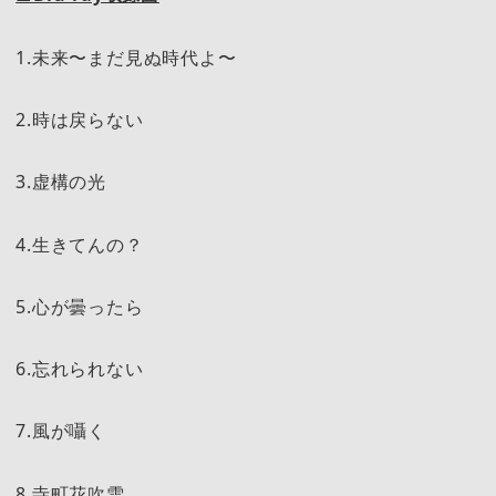
1.未来〜まだ見ぬ時代よ〜
2.時は戻らない
3.虚構の光
4.生きてんの？
5.心が曇ったら
6.忘れられない
7.風が囁く
8.寺町花吹雪