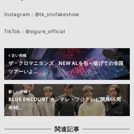
Instagram：@tk_snsfakeshow
TikTok：@sigure_official
古い投稿
ザ・クロマニヨンズ NEW ALを引っ提げての全国
ツアーいよ…
新しい投稿
BLUE ENCOUNT カンテレ・フジテレビ開局65周
年特…
関連記事