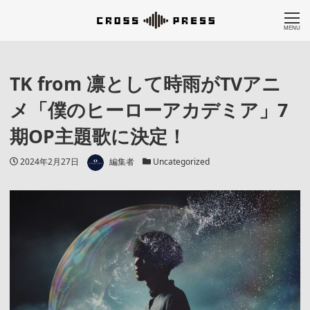
MENU
TK from 凛として時雨がTVアニ
メ「僕のヒーローアカデミア」7
期OP主題歌に決定！
著者
投稿日
カテゴリー
2024年2月27日
編集者
Uncategorized