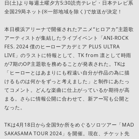
日(土)より毎週土曜夕方5:30読売テレビ・日本テレビ系
全国29局ネット(※一部地域を除く)で放送が決定！
本日横浜アリーナで開催されたアニメ“ヒロアカ”主題歌
アーティストが集結したライブイベント「ANI-ROCK
FES. 2024 僕のヒーローアカデミア PLUS ULTRA
LIVE」のラストに特報として、TK from 凛として時雨
が7期のOP主題歌を務めることが発表された。TKは
「ヒーローとはあまりにも程遠い自分が作品の為に描
けるものは何かをずっと考えました」と制作にあたっ
てコメント。どんな楽曲に仕上がっているか期待が高
まる。さらに情報公開に合わせて、新アー写も公開と
なった。
TKは4月18日から全国9か所をめぐるソロツアー「MAD
SAKASAMA TOUR 2024」を開催。現在、チケット先