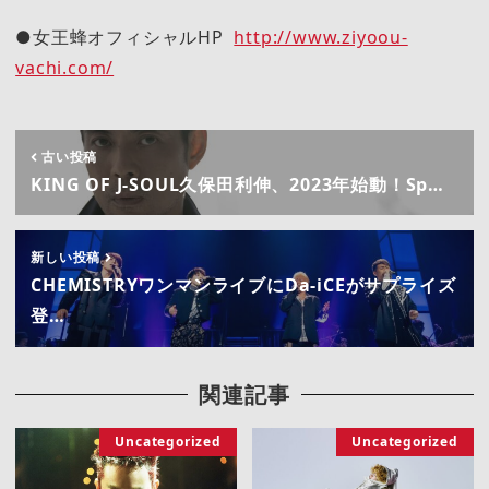
●女王蜂オフィシャルHP
http://www.ziyoou-
vachi.com/
古い投稿
KING OF J-SOUL久保田利伸、2023年始動！Sp…
新しい投稿
CHEMISTRYワンマンライブにDa-iCEがサプライズ
登…
関連記事
Uncategorized
Uncategorized