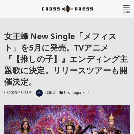
MENU
女王蜂 New Single「メフィス
ト」を5月に発売。TVアニメ
『【推しの子】』エンディング主
題歌に決定。リリースツアーも開
催決定。
著者
投稿日
カテゴリー
2023年3月3日
編集者
Uncategorized