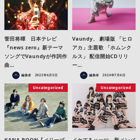
菅田将暉 日本テレビ
Vaundy、 劇場版 「ヒロ
『news zero』新テーマ
アカ」主題歌 「ホムンク
ソングでVaundyが作詞作
ルス」 配信開始CDリリ
曲…
ー…
編集者
2022年6月3日
編集者
2024年7月6日
Uncategorized
Uncategorized
KANA-BOON『メリーゴ
イケてるハーツ、新メンバ