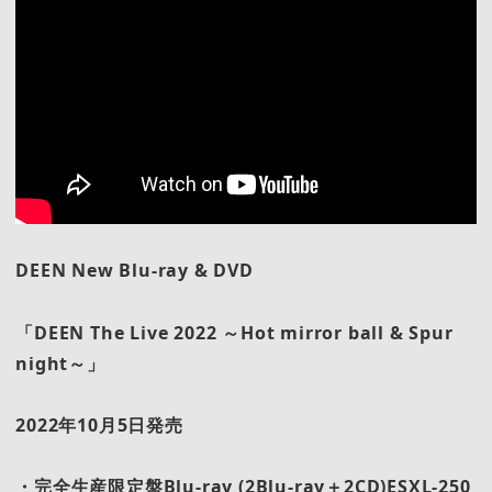
DEEN New Blu-ray & DVD
「DEEN The Live 2022 ～Hot mirror ball & Spur
night～」
2022
年10月5日発売
・完全生産限定盤Blu-ray (2Blu-ray＋2CD)ESXL-250