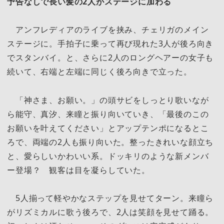
予告なしで長い髪の2人がステージに加わる
アンフレディアのライブを挟み、チェリガのメイン
ステージに。手拍子に乗って再び現れた3人が後ろ向き
でスタンバイ。と、さらに2人のロングヘアーの女子も
続いて、右端と左端に同じく後ろ向きで立った。
「神さま、お願い。」の頭サビをしっとり歌いなが
ら能守、真汐、来瞳と振り向いていき、「最後のこの
お願いを叶えてください」とアップテンポになるとこ
ろで、両端の2人も振り向いた。整ったきれいな顔立ち
と、愛らしいかわいい系。ドッキリのような新メンバ
ー登場？ 観客は目を凝らしていた。
5人揃って軽やかなステップを見せてターン。来瞳ら
がリズミカルに歌う後ろで、2人は笑顔を見せて踊る。