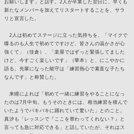
お願いします」と話す。2人が卒業した翌日に、早くも
新たなメンバーを加えてリスタートすることを、サラ
リと宣言した。
2人は初めてステージに立った気持ちを、「マイクで
喋るのも人生で初めてですけど、皆さんの温かさが心
強くて」（佳倉）、「楽屋ではずっと緊張してました
けど、今すごく楽しいです」（華本）と、にこやかに
語る。先輩になった能守は「練習熱心で素直な子たち
なんです」と称賛した。
来瞳によれば「初めて一緒に練習をやることになっ
たのは7月中旬。もうそのときには、相当練習を積んで
いたようでバキバキに踊れていて驚いた」とのこと。
真汐も「レッスンで『ここを替わってくれない？』と
言っても急に対応できる」と話していたが、それはス