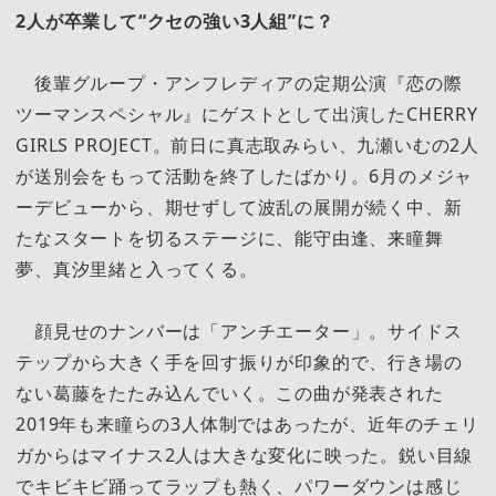
2人が卒業して“クセの強い3人組”に？
後輩グループ・アンフレディアの定期公演『恋の際
ツーマンスペシャル』にゲストとして出演したCHERRY
GIRLS PROJECT。前日に真志取みらい、九瀬いむの2人
が送別会をもって活動を終了したばかり。6月のメジャ
ーデビューから、期せずして波乱の展開が続く中、新
たなスタートを切るステージに、能守由逢、来瞳舞
夢、真汐里緒と入ってくる。
顔見せのナンバーは「アンチエーター」。サイドス
テップから大きく手を回す振りが印象的で、行き場の
ない葛藤をたたみ込んでいく。この曲が発表された
2019年も来瞳らの3人体制ではあったが、近年のチェリ
ガからはマイナス2人は大きな変化に映った。鋭い目線
でキビキビ踊ってラップも熱く、パワーダウンは感じ