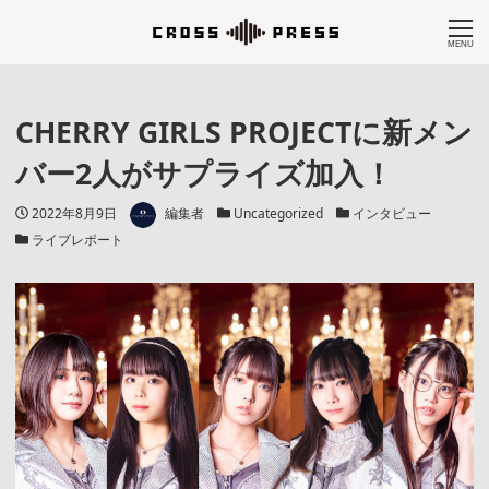
MENU
CHERRY GIRLS PROJECTに新メン
バー2人がサプライズ加入！
著者
投稿日
カテゴリー
カテゴリー
2022年8月9日
編集者
Uncategorized
インタビュー
カテゴリー
ライブレポート