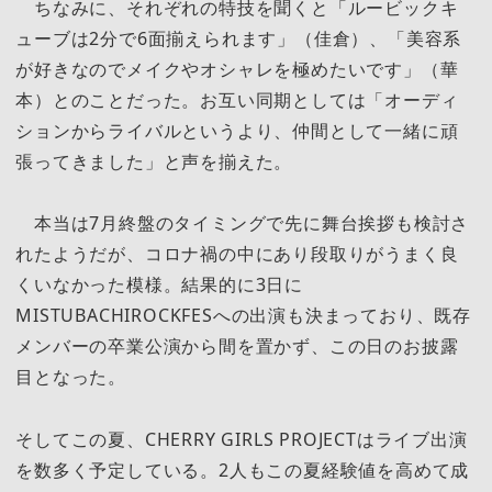
ちなみに、それぞれの特技を聞くと「ルービックキ
ューブは2分で6面揃えられます」（佳倉）、「美容系
が好きなのでメイクやオシャレを極めたいです」（華
本）とのことだった。お互い同期としては「オーディ
ションからライバルというより、仲間として一緒に頑
張ってきました」と声を揃えた。
本当は7月終盤のタイミングで先に舞台挨拶も検討さ
れたようだが、コロナ禍の中にあり段取りがうまく良
くいなかった模様。結果的に3日に
MISTUBACHIROCKFESへの出演も決まっており、既存
メンバーの卒業公演から間を置かず、この日のお披露
目となった。
そしてこの夏、CHERRY GIRLS PROJECTはライブ出演
を数多く予定している。2人もこの夏経験値を高めて成