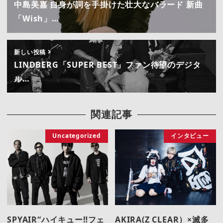
中島美嘉 自身が詞を手掛けた壮大なバラード 新曲
「Wish」…
新しい投稿
LINDBERG「SUPER BEST」ファン待望のデジタ
ル…
関連記事
Uncategorized
インタビュー
SPYAIR“ハイキュー‼︎フェ
AKIRA(Z CLEAR）×滅多