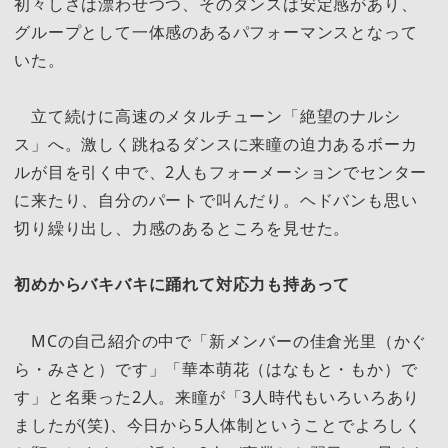
初々しさは漂わせつつ、そのダンスは安定感があり、
グループとして一体感のあるパフォーマンスとなって
いた。
立て続けに高速のメタルチューン「絶望のナルシ
ス」へ。激しく跳ねるダンスに来瞳の迫力あるボーカ
ルが目を引く中で、2人もフォーメーションでセンター
に来たり、自分のパートで叫んだり。ヘドバンも思い
切り繰り出し、力感のあるところを見せた。
初めからバキバキに踊れて対応力も持あって
MCの自己紹介の中で「新メンバーの佳倉光里（かぐ
ら・みさと）です」「華本萌花（はなもと・もか）で
す」と名乗った2人。来瞳が「3人時代もいろいろあり
ましたが(笑)、今日から5人体制ということでよろしく