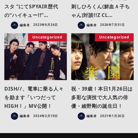
スタ ”にてSPYAIR歴代
刺しひろくん(鮮血Ａ子ち
の“ハイキュー!!”…
ゃん)対談!!Z CL…
編集者
2023年9月26日
編集者
2026年7月31日
Uncategorized
Uncategorized
DISH//、電車に乗る人々
祝・39歳！本日1月26日は
を励ます「いつだって
多彩な演技で大人気の俳
HIGH！」MV公開！
優・綾野剛の誕生日！
編集者
2024年2月19日
編集者
2021年1月26日