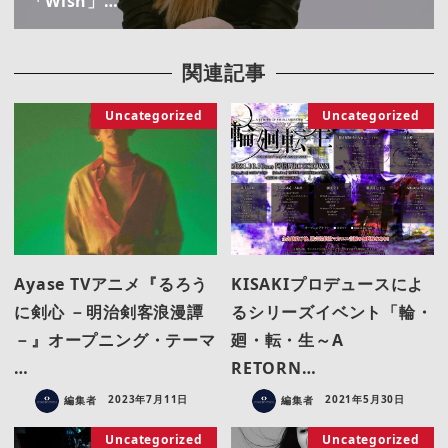
「Wish」…
関連記事
Uncategorized
Uncategorized
Ayase TVアニメ『るろう
KISAKIプロデュースによ
に剣心 －明治剣客浪漫譚
るシリーズイベント「輪・
－』オープニング・テーマ
廻・転・生～A
…
RETORN…
編集者
2023年7月11日
編集者
2021年5月30日
Uncategorized
Uncategorized