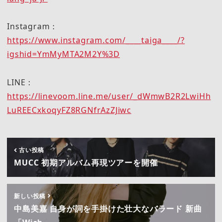
Instagram：
https://www.instagram.com/____taiga____/?
igshid=YmMyMTA2M2Y%3D
LINE：
https://linevoom.line.me/user/_dWmwB2R2LwiHh
LuREECxkoqyFZ8RGNfrAzZJiwc
古い投稿
MUCC 初期アルバム再現ツアーを開催
新しい投稿
中島美嘉 自身が詞を手掛けた壮大なバラード 新曲