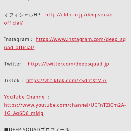
オフィシャルHP：
http://r.ldh-m.jp/deepsquad-
official/
Instagram：
https://www.instagram.com/deep_sq
uad_official/
Twitter：
https://twitter.com/deepsquad_jp
TikTok：
https://vt.tiktok.com/ZSdhtXtM7/
YouTube Channel
：
https://www.youtube.com/channel/UCFnTZiCm2A-
1G_Aq6D8_mMg
■DEEP SQUADプロフィール