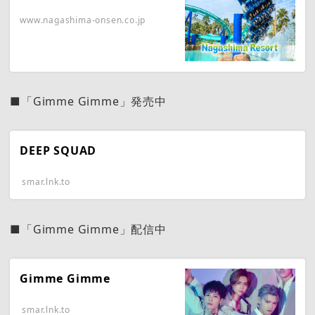
www.nagashima-onsen.co.jp
■「Gimme Gimme」発売中
DEEP SQUAD
smar.lnk.to
■「Gimme Gimme」配信中
Gimme Gimme
smar.lnk.to