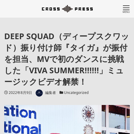
MENU
DEEP SQUAD（ディープスクワッ
ド）振り付け師『タイガ』が振付
を担当、MVで初のダンスに挑戦
した「VIVA SUMMER!!!!!!」ミュ
ージックビデオ解禁！
著者
投稿日
カテゴリー
2022年8月9日
編集者
Uncategorized