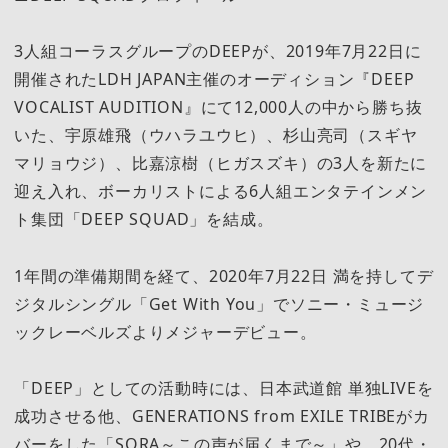
3人組コーラスグループのDEEPが、2019年7月22日に
開催されたLDH JAPAN主催のオーディション『DEEP
VOCALIST AUDITION』にて12,000人の中から勝ち抜
いた、宇原雄飛（ウハラユウヒ）、杉山亮司（スギヤ
マリョウジ）、比嘉涼樹（ヒガスズキ）の3人を新たに
迎え入れ、ボーカリストによる6人組エンタテインメン
ト集団「DEEP SQUAD」を結成。
1年間の準備期間を経て、2020年7月22日 満を持してデ
ジタルシングル「Get With You」でソニー・ミュージ
ックレーベルズよりメジャーデビュー。
「DEEP」としての活動時には、日本武道館 単独LIVEを
成功させる他、GENERATIONS from EXILE TRIBEがカ
バーをした「SORA～この声が届くまで～」や、20代・