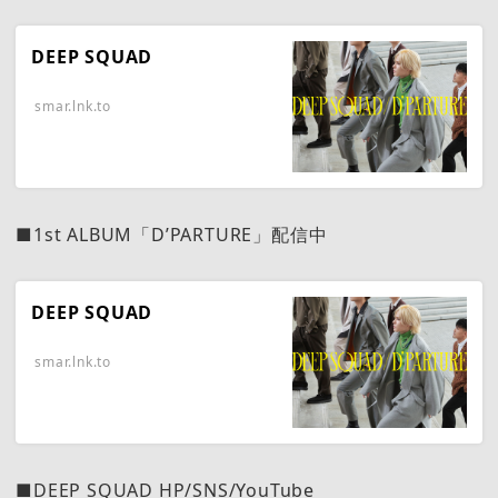
DEEP SQUAD
smar.lnk.to
■1st ALBUM「D’PARTURE」配信中
DEEP SQUAD
smar.lnk.to
■DEEP SQUAD HP/SNS/YouTube