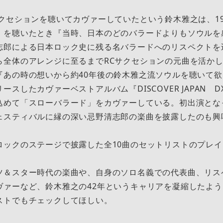
クセションを聴いてカヴァーしていたという鈴木雅之は、19
」を聴いたとき『当時、日本のどのバラードよりもソウルを
志郎による日本ロック史に残る名バラードへのリスペクトを
全体のアレンジに至るまでRCサクセションの元曲を活かした
『あの時の想いから約40年後の鈴木雅之流ソウルを聴いて
ースしたカヴァーベストアルバム『DISCOVER JAPAN 
込めて「スローバラード」をカヴァーしている。初出演とな
ェスティバルに縁の深い忌野清志郎の楽曲を披露したのも興
ロックのステージで披露した全10曲のセットリストのプレ
ツ＆スター時代の楽曲や、自身のソロ名義での代表曲、リス
ヴァーなど、鈴木雅之の42年というキャリアを凝縮したよ
ストでもチェックしてほしい。