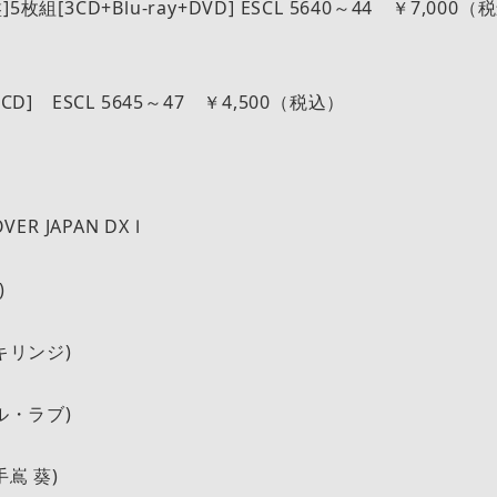
枚組[3CD+Blu-ray+DVD] ESCL 5640～44 ￥7,000（
容
CD] ESCL 5645～47 ￥4,500（税込）
ER JAPAN DX Ⅰ
)
キリンジ)
ル・ラブ)
手嶌 葵)