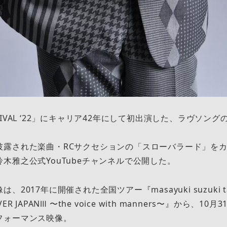
 FESTIVAL ‘22」にキャリア42年にして初出演した、ラヴソ
露された楽曲・RCサクセションの「スローバラード」をカヴ
木雅之公式YouTubeチャンネルで公開した。
017年に開催された全国ツアー『masayuki suzuki taste
COVER JAPANⅢ 〜the voice with manners〜』から、
フォーマンス映像。