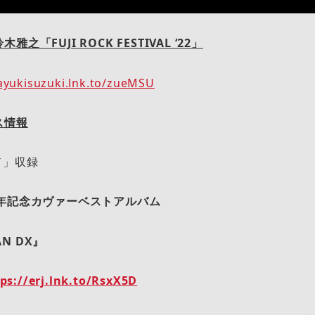
之「FUJI ROCK FESTIVAL ‘22」
ayukisuzuki.lnk.to/zueMSU
ス情報
ド」収録
周年記念カヴァーベストアルバム
AN DX』
ps://erj.lnk.to/RsxX5D