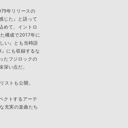
79年リリースの
感じた』と語って
込めて、イントロ
構成で2017年に
欲しい』とも当時語
DX』にも収録するな
ったフジロックの
味深い点だ。
イリストも公開。
ペクトするアーテ
うな充実の楽曲たち