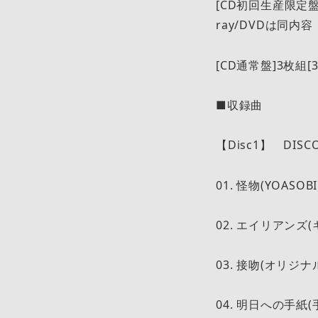
[CD初回生産限定盤]5
ray/DVDは同内
[CD通常盤]3枚組[3
■収録曲
【Disc1】 DISCOV
01. 怪物(YOASOBI
02. エイリアンズ(
03. 接吻(オリジナ
04. 明日への手紙(