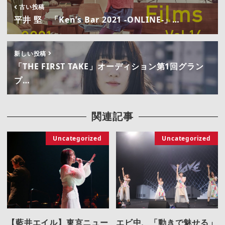
古い投稿
平井 堅 「Ken’s Bar 2021 -ONLINE-」…
新しい投稿
「THE FIRST TAKE」オーディション第1回グラン
プ…
関連記事
Uncategorized
Uncategorized
【藍井エイル】東京ニュー
エビ中、「動きで魅せる」