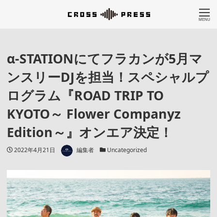
MENU
α-STATIONにてフラカンが5月マ
ンスリーDJを担当！スペシャルプ
ログラム『ROAD TRIP TO
KYOTO～ Flower Companyz
Edition～』オンエア決定！
著者
投稿日
カテゴリー
2022年4月21日
編集者
Uncategorized