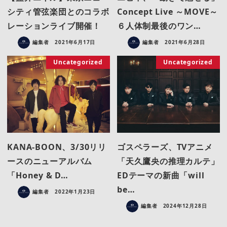
シティ管弦楽団とのコラボ
Concept Live ～MOVE～
レーションライブ開催！
６人体制最後のワン…
編集者
2021年6月17日
編集者
2021年6月28日
Uncategorized
Uncategorized
KANA-BOON、3/30リリ
ゴスペラーズ、TVアニメ
ースのニューアルバム
「天久鷹央の推理カルテ」
「Honey & D…
EDテーマの新曲「will
be…
編集者
2022年1月23日
編集者
2024年12月28日