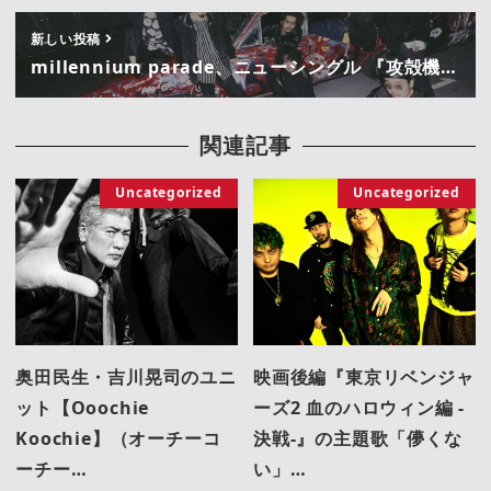
新しい投稿
millennium parade、ニューシングル 『攻殻機…
関連記事
Uncategorized
Uncategorized
奥田民生・吉川晃司のユニ
映画後編『東京リベンジャ
ット【Ooochie
ーズ2 血のハロウィン編 -
Koochie】（オーチーコ
決戦-』の主題歌「儚くな
ーチー…
い」…