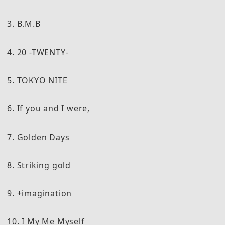
3. B.M.B
4. 20 -TWENTY-
5. TOKYO NITE
6. If you and I were,
7. Golden Days
8. Striking gold
9. +imagination
10. I My Me Myself