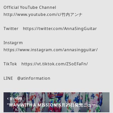
Official YouTube Channel
http://www.youtube.com/c/竹内アンナ
Twitter https://twitter.com/AnnaSingGuitar
Instagrm
https://www.instagram.com/annasingguitar/
TikTok https://vt.tiktok.com/ZSoEFaFn/
LINE @atinformation
古い投稿
“MAN WITH A MISSION”5月25日発売ニュー…