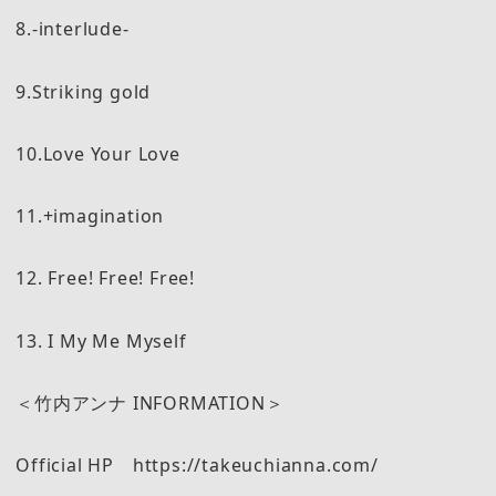
8.-interlude-
9.Striking gold
10.Love Your Love
11.+imagination
12. Free! Free! Free!
13. I My Me Myself
＜竹内アンナ INFORMATION＞
Official HP https://takeuchianna.com/