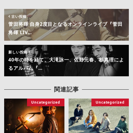
古い投稿
菅田将暉 自身2度目となるオンラインライブ『菅田
将暉 LIV…
新しい投稿
40年の時を経て、大滝詠一、佐野元春、杉真理によ
るアルバム『…
関連記事
Uncategorized
Uncategorized