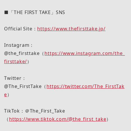
■「THE FIRST TAKE」SNS
Official Site：
https://www.thefirsttake.jp/
Instagram：
@the_firsttake（
https://www.instagram.com/the_
firsttake/
）
Twitter：
@The_FirstTake（
https://twitter.com/The_FirstTak
e
）
TikTok：＠The_First_Take
（
https://www.tiktok.com/@the_first_take
）