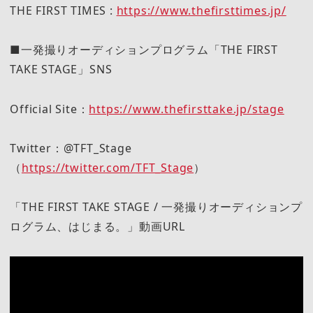
THE FIRST TIMES :
https://www.thefirsttimes.jp/
■一発撮りオーディションプログラム「THE FIRST
TAKE STAGE」SNS
Official Site：
https://www.thefirsttake.jp/stage
Twitter：@TFT_Stage
（
https://twitter.com/TFT_Stage
）
「THE FIRST TAKE STAGE / 一発撮りオーディションプ
ログラム、はじまる。」動画URL