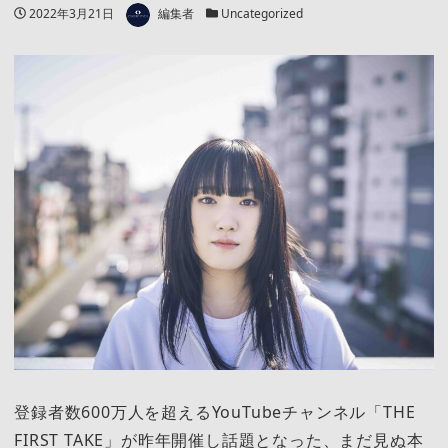
著者
投稿日
カテゴリー
2022年3月21日
編集者
Uncategorized
登録者数600万人を超えるYouTubeチャンネル「THE
FIRST TAKE」が昨年開催し話題となった、まだ見ぬ本