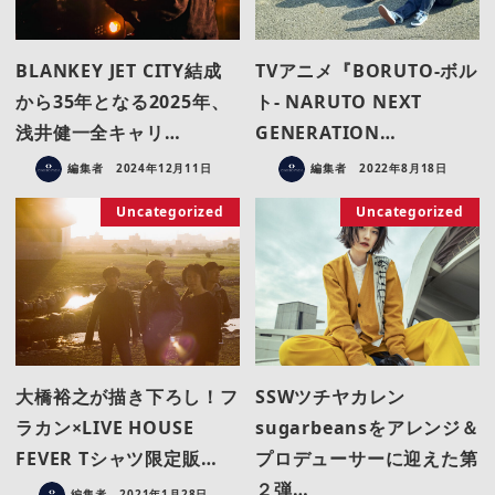
BLANKEY JET CITY結成
TVアニメ『BORUTO-ボル
から35年となる2025年、
ト- NARUTO NEXT
浅井健一全キャリ…
GENERATION…
編集者
2024年12月11日
編集者
2022年8月18日
Uncategorized
Uncategorized
大橋裕之が描き下ろし！フ
SSWツチヤカレン
ラカン×LIVE HOUSE
sugarbeansをアレンジ＆
FEVER Tシャツ限定販…
プロデューサーに迎えた第
２弾…
編集者
2021年1月28日