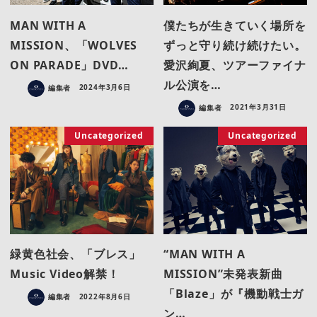
MAN WITH A
僕たちが生きていく場所を
MISSION、「WOLVES
ずっと守り続け続けたい。
ON PARADE」DVD…
愛沢絢夏、ツアーファイナ
ル公演を…
編集者
2024年3月6日
編集者
2021年3月31日
Uncategorized
Uncategorized
緑黄色社会、「ブレス」
“MAN WITH A
Music Video解禁！
MISSION”未発表新曲
「Blaze」が『機動戦士ガ
編集者
2022年8月6日
ン…