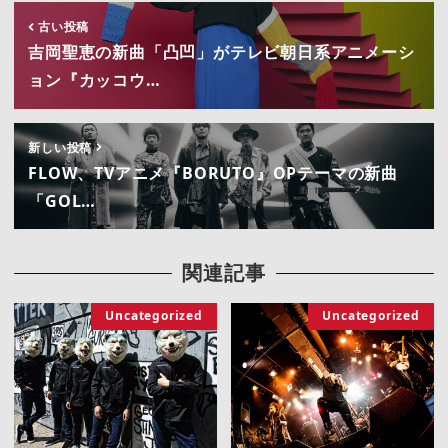
古い投稿
吉岡聖恵の新曲「凸凹」がテレビ朝日系アニメーシ
ョン『カッコウ…
新しい投稿
FLOW、TVアニメ『BORUTO』OPテーマの新曲
「GOL…
関連記事
Uncategorized
Uncategorized