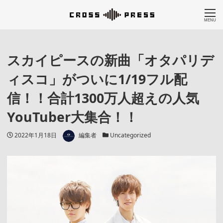
MENU
スカイピースの新曲「オタパリデ
ィスコ」がついに1/19フル配
信！！合計1300万人超えの人気
YouTuber大集合！！
著者
投稿日
カテゴリー
2022年1月18日
編集者
Uncategorized