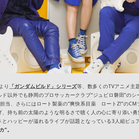
ーより
「ガンダムビルド」シリーズ
等、数多くのTVアニメ主
ルド以外でも静岡のプロサッカークラブ“ジュビロ磐田”のシ
担当、さらにはロート製薬の”爽快系目薬 ロートZ!”のC
げ、持ち前の太陽のような明るさで聴く人の心に寄り添い勇
さとハッピーが溢れるライブが話題となっている3人組ピュ
カ”。