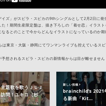
イズ」がスピラ・スピカの9thシングルとして2月2日に発
した！期間生産限定盤は、描き下ろしの「着せ恋」イラスト
になるとのことで今からどんなイラストになっているのか期
からは東京・大阪・静岡にてワンマンライブも控えているス
が予想されるスピラ・スピカの新情報からは目が離せません
新しい投稿
」主題歌を歌うＪＵＪ
brainchild’s 2
を訪問！ユキコ（杉
る新曲「Kit…