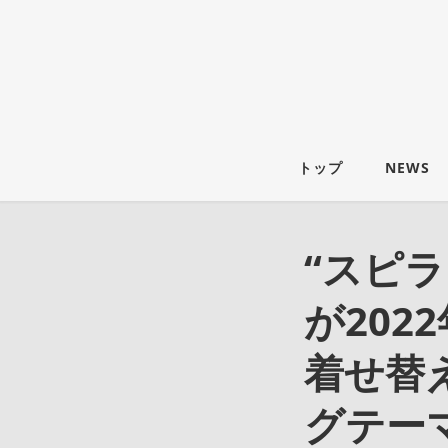
トップ
NEWS
“スピ
が202
着せ替
グテー