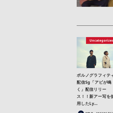
Uncategorize
ポルノグラフィテ
配信Sg「アビが鳴
く」配信リリー
ス！！新アー写を
用したLy…