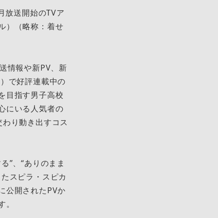
月放送開始のTVア
ル）（略称：着せ
送情報や新PV、新
ス）で好評連載中の
を目指す男子高校
心にいる人気者の
交わり動き出すコス
る”、“ありのまま
ったスピラ・スピカ
に公開されたPVか
す。