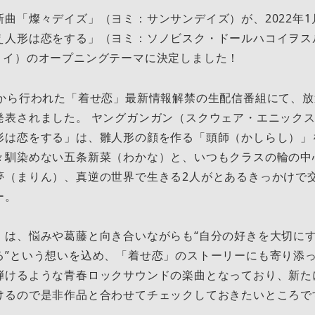
曲「燦々デイズ」（ヨミ：サンサンデイズ）が、2022年1
え人形は恋をする」（ヨミ：ソノビスク・ドールハコイヲス
コイ）のオープニングテーマに決定しました！
時から行われた「着せ恋」最新情報解禁の生配信番組にて、放
発表されました。 ヤングガンガン（スクウェア・エニック
形は恋をする」は、雛人形の顔を作る「頭師（かしらし）」
々馴染めない五条新菜（わかな）と、いつもクラスの輪の中
夢（まりん）、真逆の世界で生きる2人がとあるきっかけで
ー。
」は、悩みや葛藤と向き合いながらも“自分の好きを大切にす
る”という想いを込め、「着せ恋」のストーリーにも寄り添
弾けるような青春ロックサウンドの楽曲となっており、新た
けるので是非作品と合わせてチェックしておきたいところで