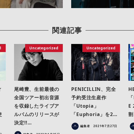
関連記事
d
Uncategorized
Uncategorized
ィ
尾崎豊、生前最後の
PENICILLIN、完全
H
全国ツアー初出音源
予約受注生産作
「
を収録したライブア
「Utopia」
E
使
ルバムのリリースが
「Euphoria」を2…
割
決定!!…
編集者
2021年7月27日