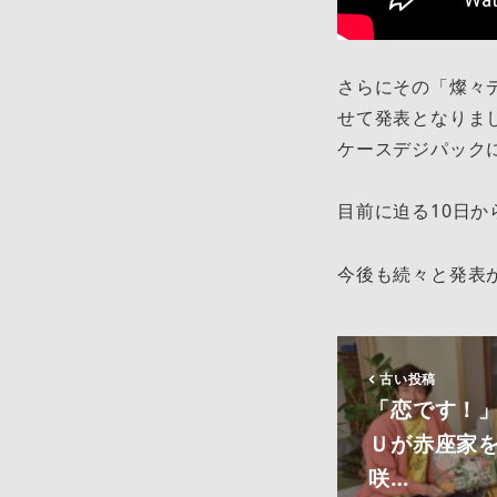
さらにその「燦々デ
せて発表となりま
ケースデジパック
目前に迫る10日
今後も続々と発表
古い投稿
「恋です！
Ｕが赤座家
咲…