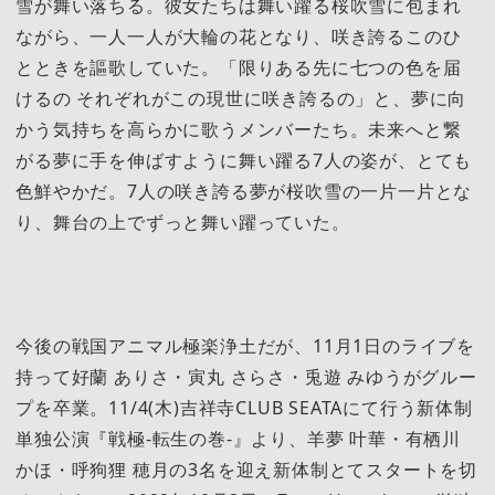
雪が舞い落ちる。彼女たちは舞い躍る桜吹雪に包まれ
ながら、一人一人が大輪の花となり、咲き誇るこのひ
とときを謳歌していた。「限りある先に七つの色を届
けるの それぞれがこの現世に咲き誇るの」と、夢に向
かう気持ちを高らかに歌うメンバーたち。未来へと繋
がる夢に手を伸ばすように舞い躍る7人の姿が、とても
色鮮やかだ。7人の咲き誇る夢が桜吹雪の一片一片とな
り、舞台の上でずっと舞い躍っていた。
今後の戦国アニマル極楽浄土だが、11月1日のライブを
持って好蘭 ありさ・寅丸 さらさ・兎遊 みゆうがグルー
プを卒業。11/4(木)吉祥寺CLUB SEATAにて行う新体制
単独公演『戦極-転生の巻-』より、羊夢 叶華・有栖川
かほ・呼狗狸 穂月の3名を迎え新体制とてスタートを切