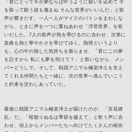
「君にとって今が夢ならば叶うように願いを込めて 手
を取って願う誰も傷まぬ そんな世界がいいんだ」と歌
声が響きだす。一人一人がマイクのバトンをまわしな
がら、ときに声を一つに重ねあわせ「浮世世界」を歌
いだした。7人の歌声が熱を帯びるのに合わせ、次第に
楽曲も熱と華やかさを帯びてゆく。熱情というより
も、心の中の熱した気持ちを脹らませ、「君にこの夢
を託すから 私にも夢を預けて？」と歌いながら、メン
バーどうしで。そして、戦国アニマル極楽浄土を支え
てくれる仲間たちと一緒に、次の世界へ進んでいこう
と約束を交わしあっていた。
最後に戦国アニマル極楽浄土が届けたのが、「百花繚
乱」だ。「桜散りぬるは季節を越えて」と歌う声に合
わせ、頭上からメンバーたちへ向けてたくさんの桜吹