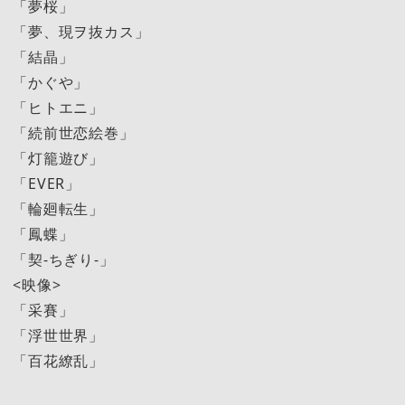
「夢桜」
「夢、現ヲ抜カス」
「結晶」
「かぐや」
「ヒトエニ」
「続前世恋絵巻」
「灯籠遊び」
「EVER」
「輪廻転生」
「鳳蝶」
「契-ちぎり-」
<映像>
「采賽」
「浮世世界」
「百花繚乱」