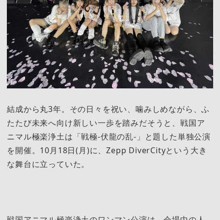
結成から丸3年。その日々を祝い、噛みしめながら、ふ
たたび未来へ向け新しい一歩を踏みだそうと、戦国ア
ニマル極楽浄土は「戦極-伏龍の乱-」と題した単独公演
を開催。10月18日(月)に、Zepp DiverCityという大き
な舞台に立っていた。
戦国アニマル極楽浄土のワンマン公演は、会場中の人