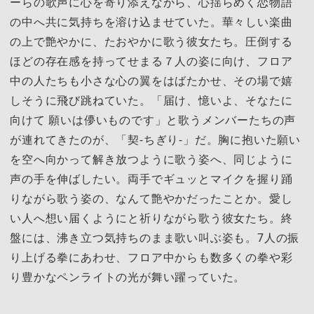
ーらの歌声に心を寄り添えながら、心揺らめく恋物語
の中へ共に気持ちを溶け込ませていた。華々しい楽曲
の上で艶やかに、たおやかに歌う彼女たち。圧倒する
ほどの存在感を持ってせまる７人の姿に向け、フロア
中の人たちも小さな心の翼をはばたかせ、その場で嬉
しそうに飛び跳ねていた。「届け、憶いよ、そなたに
向けて 願いは儚いものです」と歌うメンバーたちの声
が連れてきたのが、「契-ちぎり-」だ。胸に抱いた願い
を空へ向かって解き放つように歌う姿へ、同じように
声の手を伸ばしたい。両手でギュッとマイクを握り踊
りながら歌う姿の、なんて艶やかだったことか。愛し
い人へ想い届くようにと祈りながら歌う彼女たち。終
盤には、沸き立つ気持ちのまま歌い叫ぶ姿も。7人の振
り上げる拳にあわせ、フロア中からも数多くの拳や彩
り豊かなペンライトの光が舞い躍っていた。