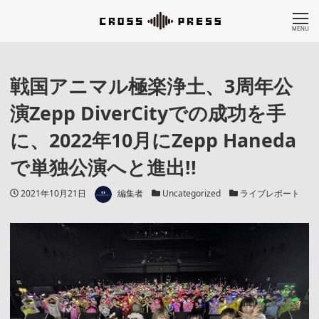
MENU
戦国アニマル極楽浄土、3周年公
演Zepp DiverCityでの成功を手
に、2022年10月にZepp Haneda
で単独公演へと進出!!
著者
投稿日
カテゴリー
カテゴリー
2021年10月21日
編集者
Uncategorized
ライブレポート