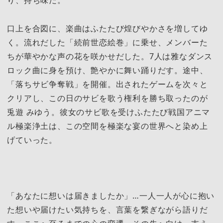
り、持ち味だ。
口上を合図に、楽曲はふたたび煌びやかさを増してゆ
く。流れだした「続前世恋絵巻」に乗せ、メンバーた
ちが華やかな声の花を咲かせだした。7人は雅なダンス
ロック曲に身を預け、艶やかに舞い踊りだす。途中、
「落ちサビ争奪戦」を開催。出されたゲームを次々と
クリアし、この日のサビを歌う権利を勝ち取ったのが
兎遊 みゆう。彼女のサビ歌を受けふたたび戦国アニマ
ル極楽浄土は、この空間を極楽な宴の世界へと染め上
げていった。
「あなたに想いは届きましたか」…一人一人が心に抱い
た想いや届けたい気持ちを、言葉を繋ぎながら語りだ