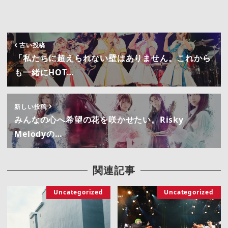
古い投稿
「私たちに超えられない壁はありません。これから
も一緒にHOT…
新しい投稿
みんなの心へ希望の花を咲かせたい。Risky
Melodyの…
関連記事
Uncategorized
Uncategorized