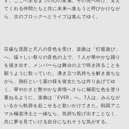
す。ここへ至るまでの心の変遷。その先へ向け、支え
てくれる仲間たちと共に未来へ進もうと呼びかけなが
ら、次のブロックへとライブは進んでゆく。
荘厳な琵琶と尺八の音色を受け、楽曲は「灯籠遊び」
へ。猛々しい祭りの音色の上で、７人が華やかな踊り
を描き出す。メンバーらは舞台の上で咲き誇ることを
願うように歌っていた。沸き立つ気持ちを解き放ちな
がら、熱狂という宴の様を彼女たちは作りあげてゆ
く。華やかさと艶やかな表情へさらに極彩な色を塗り
重ねるように、楽曲は「EVER」へ。7人は、みんなが
いるから軌跡を起こせると歌いかけてきた。戦国アニ
マル極楽浄土と一緒なら、気持ち投げ出すことなく、
共に夢を見ていける自分になれそうな気がする。