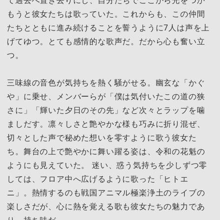
て過去へ置き去りにし、自分たちでここから光をつか
もうと彼女たちは歌っていた。これからも、この仲間
たちとともに進み続けることを誓うように7人は声を上
げてゆつ。とても感情的な歌声だ。だから心も奮い立
つ。
三味線の音色が気持ちを熱く騒がせる。幽玄な「かぐ
や」に乗せ、メンバーらが「僕は気付いたこの道の狭
さに」「輝いた夕日のその先」など次々とラップを噛
ましだす。凛々しさと艶やかな様も巧みに折り混ぜ、
切々とした声で秘めた想いを零すように歌う彼女た
ち。舞台の上で艶やかに舞い躍る姿は、令和の花魁の
ようにも見えていた。 迷い、惑う気持ちを少しずつ零
しては、フロア中へ広げるように歌った「ヒトエ
ニ」。熱情するのも戦国アニマル極楽浄土のライブの
楽しさだが、心に熱を覚える歌も彼女たちの魅力であ