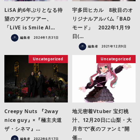
LiSA 約6年ぶりとなる待
宇多田ヒカル 8枚目のオ
望のアジアツアー、
リジナルアルバム「BAD
「LiVE is Smile Al…
モード」 2022年1月19
日(…
編集者
2024年1月31日
編集者
2021年12月9日
Uncategorized
Uncategorized
Creepy Nuts 『2way
地元密着Vtuber 宝灯桃
nice guy』×『極主夫道
汁、12月20日に山梨・大
ザ・シネマ』…
月市で“夜のファンミ”開
催…
編集者
2022年6月17日