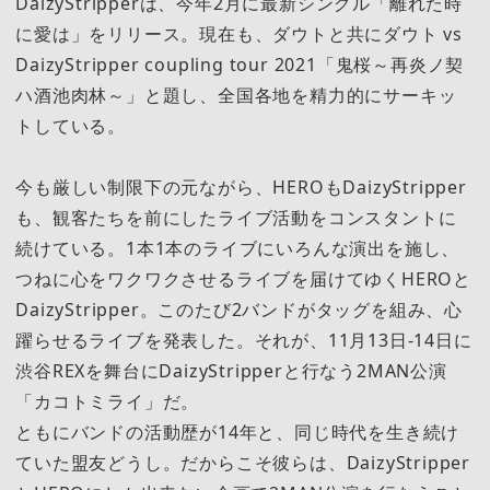
DaizyStripperは、今年2月に最新シングル「離れた時
に愛は」をリリース。現在も、ダウトと共にダウト vs
DaizyStripper coupling tour 2021「鬼桜～再炎ノ契
ハ酒池肉林～」と題し、全国各地を精力的にサーキッ
トしている。
今も厳しい制限下の元ながら、HEROもDaizyStripper
も、観客たちを前にしたライブ活動をコンスタントに
続けている。1本1本のライブにいろんな演出を施し、
つねに心をワクワクさせるライブを届けてゆくHEROと
DaizyStripper。このたび2バンドがタッグを組み、心
躍らせるライブを発表した。それが、11月13日-14日に
渋谷REXを舞台にDaizyStripperと行なう2MAN公演
「カコトミライ」だ。
ともにバンドの活動歴が14年と、同じ時代を生き続け
ていた盟友どうし。だからこそ彼らは、DaizyStripper