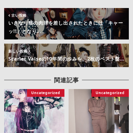
古い投稿
いきなり猫の肉球を差し出されたときには「キャー
ッ!!」となり…
新しい投稿
Scarlet Valseの10年間の歩みを、2枚のベスト盤…
関連記事
Uncategorized
Uncategorized