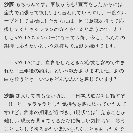
沙藤
もちろんです。家族からも｢宣言をしたからには、
全力で頑張って欲しい｣と言われていますし、一度グル
ープとして目標にしたからには、同じ意識を持って応
援してくださるファンの方々もいると思うので、わた
しもSAY-LAのメンバーになって以降、今も、みんなの
期待に応えたいという気持ちで活動を続けてます。
――SAY-LAには、宣言をしたときの心境も含めて生ま
れた「三年後の約束」という歌がありますよね。あの
曲を歌うとき、いつもどんな思いを感じています?
沙藤
加入して間もない頃は、「日本武道館を目指すぞ
ー!!」と、キラキラとした気持ちを胸に歌っていたんで
すけど。約束の期限が近づき、(現状では叶えることが
難しい)現実が見えてくるたびに悔しい気持ちや、歌う
ことに対して後ろめたい想いを抱くこともあったんで