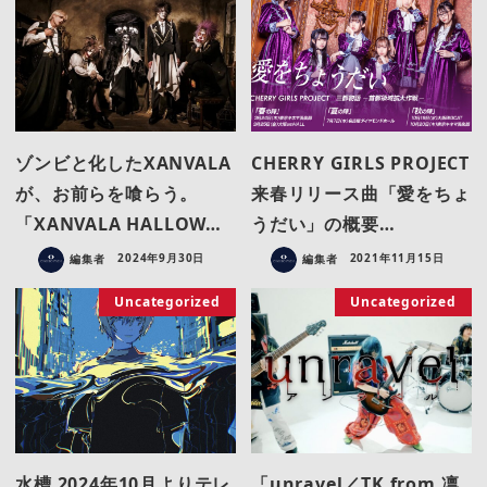
ゾンビと化したXANVALA
CHERRY GIRLS PROJECT
が、お前らを喰らう。
来春リリース曲「愛をちょ
「XANVALA HALLOW…
うだい」の概要…
編集者
2024年9月30日
編集者
2021年11月15日
Uncategorized
Uncategorized
水槽 2024年10月よりテレ
「unravel／TK from 凛