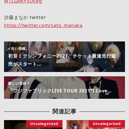
WTLG6KPSUEeg
沙藤まなか twitter
https://twitter.com/sato_manaka
古い投稿
初音ミクシンフォニー2021、チケット最速先行販
売がスタート…
新しい投稿
「フジファブリックLIVE TOUR 2021”I Love…
関連記事
Uncategorized
Uncategorized