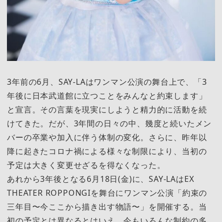
3年前の6月、SAY-LAはワンマン公演の舞台上で、「3
年後に日本武道館に立つことをみんなと約束します」
と宣言。その言葉を現実にしようと精力的に活動を続
けてきた。だが、3年間の日々の中、幾度と続いたメン
バーの卒業や加入に伴う体制の変化。さらに、昨年以
降に起きたコロナ禍による様々な制限により、当初の
予定は大きく変更せざるを得なくなった。
あれから3年後となる6月18日(金)に、SAY-LAはEX
THEATER ROPPONGIを舞台にワンマン公演「約束の
三年目〜今ここから描き出す物語〜」を開催する。当
初の予定とは異なるとはいえ、今もいろんな制約の多