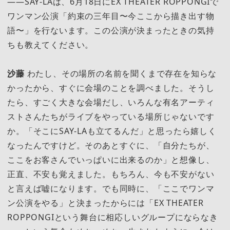
――SAY-LAは、6月18日にEX THEATER ROPPONGIで
ワンマン公演「約束の三年目〜今ここから描き出す物
語〜」を行ないます。この公演が決まったときの気持
ちも教えてください。
沙藤
わたし、その場所の名前を聞くまで存在を知らな
かったから、すぐに会場のことを調べました。そうし
たら、すごく大きな会場だし、いろんな有名アーティ
ストさんたちがライブをやっている場所じゃないです
か。「そこにSAY-LAも立てるんだ」と思ったら嬉しく
なったんですけど。そのあとすぐに、「自分たちが、
ここをお客さんでいっぱいに出来るのか」と想像し、
正直、不安も覚えました。もちろん、今も不安がない
と言えば嘘になります。でも同時に、「ここでワンマ
ン公演をやる」と決まったからには「EX THEATER
ROPPONGIという舞台に相応しいグループにならなき