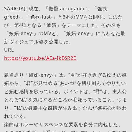
SARIGIAは現在、「傲慢-arrogance-」「強欲-
greed-」「色欲-lust-」と3本のMVを公開中。このた
び、第4弾となる「嫉妬」をテーマにした、その名も
「嫉妬-envy-」のMVと、「嫉妬-envy-」に合わせた最
新ヴィジュアル姿を公開した。
URL
https://youtu.be/AEa-IkE6R2E
題名通り「嫉妬-envy-」は、”君”が好き過ぎるゆえの嫉
妬から、”君”が見つめる”あいつ”を切り刻んでやりたい
と妬む感情を歌っている。ポイントは、”君”は、主人公
となる”私”を気にするどころか毛嫌っていること。つま
り、”私”の身勝手な感情が生み出す歪んだ嫉妬心が歌わ
れている。
楽曲はホラーやサスペンスな要素を多分に内包した、