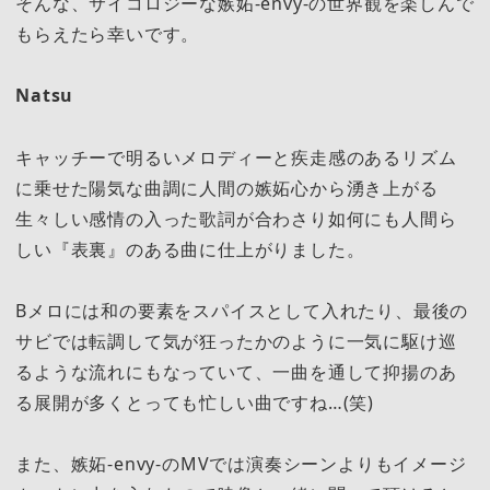
そんな、サイコロジーな嫉妬-envy-の世界観を楽しんで
もらえたら幸いです。
Natsu
キャッチーで明るいメロディーと疾走感のあるリズム
に乗せた陽気な曲調に人間の嫉妬心から湧き上がる
生々しい感情の入った歌詞が合わさり如何にも人間ら
しい『表裏』のある曲に仕上がりました。
Bメロには和の要素をスパイスとして入れたり、最後の
サビでは転調して気が狂ったかのように一気に駆け巡
るような流れにもなっていて、一曲を通して抑揚のあ
る展開が多くとっても忙しい曲ですね…(笑)
また、嫉妬-envy-のMVでは演奏シーンよりもイメージ