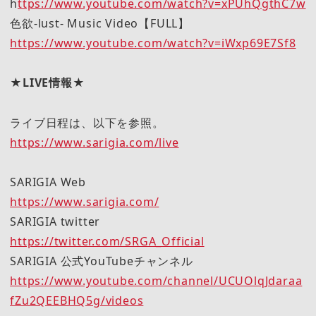
h
ttps://www.youtube.com/watch?v=xPUhQgthC7w
色欲-lust- Music Video【FULL】
https://www.youtube.com/watch?v=iWxp69E7Sf8
★LIVE情報★
ライブ日程は、以下を参照。
https://www.sarigia.com/live
SARIGIA Web
https://www.sarigia.com/
SARIGIA twitter
https://twitter.com/SRGA_Official
SARIGIA 公式YouTubeチャンネル
https://www.youtube.com/channel/UCUOlqJdaraa
fZu2QEEBHQ5g/videos