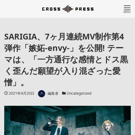
MENU
SARIGIA、7ヶ月連続MV制作第4
弾作「嫉妬-envy-」を公開! テー
マは、「一方通行な感情とドス黒
く歪んだ願望が入り混ざった愛
憎」。
著者
投稿日
カテゴリー
2021年4月20日
編集者
Uncategorized