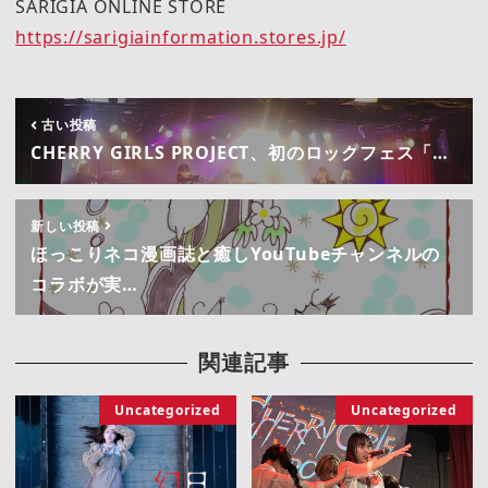
SARIGIA ONLINE STORE
https://sarigiainformation.stores.jp/
古い投稿
CHERRY GIRLS PROJECT、初のロックフェス「…
新しい投稿
ほっこりネコ漫画誌と癒しYouTubeチャンネルの
コラボが実…
関連記事
Uncategorized
Uncategorized