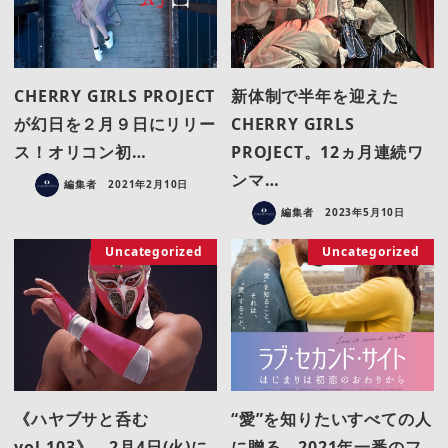
CHERRY GIRLS PROJECT
新体制で半年を迎えた
が幻日を２月９日にリリー
CHERRY GIRLS
ス！オリコン初…
PROJECT。12ヵ月連続ワ
ンマ…
編集者
2021年2月10日
編集者
2023年5月10日
Uncategorized
Uncategorized
《ハヤブサと呑む
“愛”を知りたいすべての人
vol.103》、2月4日(火)に
に贈る、2021年一番のフ