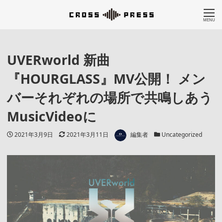
MENU
UVERworld 新曲
『HOURGLASS』MV公開！ メン
バーそれぞれの場所で共鳴しあう
MusicVideoに
著者
投稿日
更新日
カテゴリー
2021年3月9日
2021年3月11日
編集者
Uncategorized