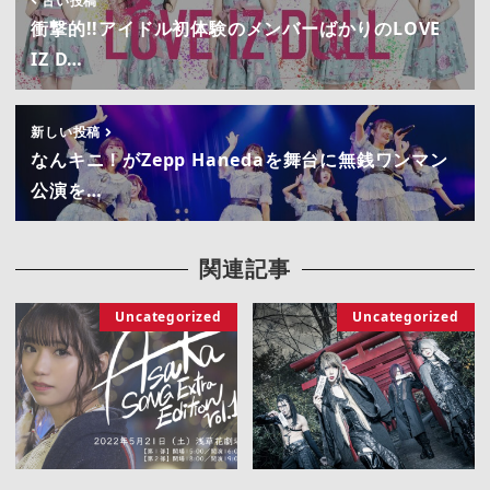
古い投稿
衝撃的!!アイドル初体験のメンバーばかりのLOVE
IZ D…
新しい投稿
なんキニ！がZepp Hanedaを舞台に無銭ワンマン
公演を…
関連記事
Uncategorized
Uncategorized