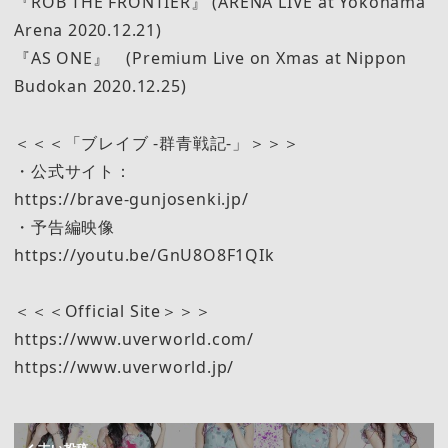
『ROB THE FRONTIER』 (ARENA LIVE at Yokohama
Arena 2020.12.21)
『AS ONE』 (Premium Live on Xmas at Nippon
Budokan 2020.12.25)
＜＜＜「ブレイブ -群青戦記-」＞＞＞
・公式サイト：
https://brave-gunjosenki.jp/
・予告編映像
https://youtu.be/GnU8O8F1QIk
＜＜＜Official Site＞＞＞
https://www.uverworld.com/
https://www.uverworld.jp/