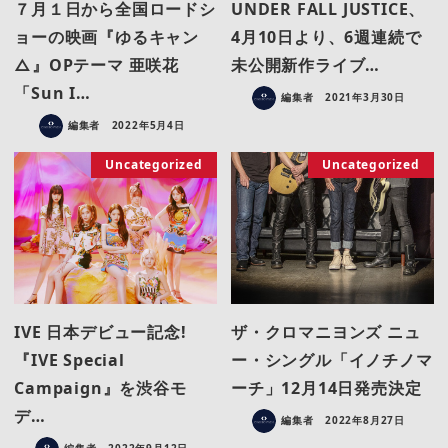
７月１日から全国ロードシ
UNDER FALL JUSTICE、
ョーの映画『ゆるキャン
4月10日より、6週連続で
△』OPテーマ 亜咲花
未公開新作ライブ…
「Sun I…
編集者
2021年3月30日
編集者
2022年5月4日
Uncategorized
Uncategorized
IVE 日本デビュー記念!
ザ・クロマニヨンズ ニュ
『IVE Special
ー・シングル「イノチノマ
Campaign』を渋谷モ
ーチ」12月14日発売決定
デ…
編集者
2022年8月27日